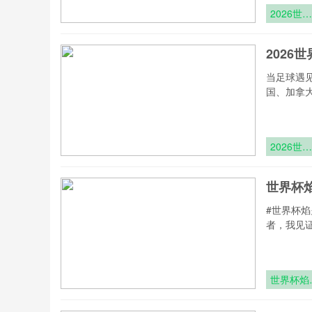
2026世界
杯高温应
方案：
202
SoFi
Stadium
当足球遇见
能屋顶如
国、加拿
实现“冰
两重天”
2026世界
杯跨城观
碳足迹：
世界杯
径追踪与
维度排放
#世界杯
析
者，我见
世界杯焰
夜：破门
刻点亮星