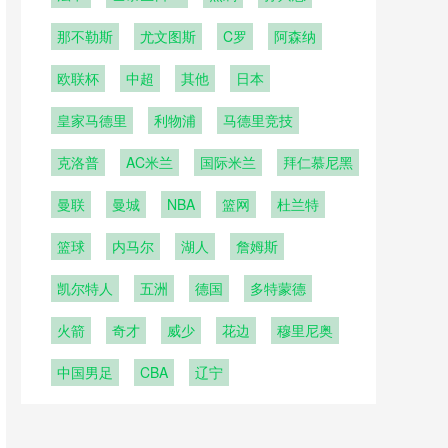
曼
那不勒斯
尤文图斯
C罗
阿森纳
欧联杯
中超
其他
日本
皇家马德里
利物浦
马德里竞技
克洛普
AC米兰
国际米兰
拜仁慕尼黑
曼联
曼城
NBA
篮网
杜兰特
篮球
内马尔
湖人
詹姆斯
凯尔特人
五洲
德国
多特蒙德
火箭
奇才
威少
花边
穆里尼奥
中国男足
CBA
辽宁