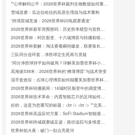
**心率解码公平：2026世界杯裁判生物数据如何重塑
判罚信任**
雪域逆袭：瓜达拉哈拉的高原生理战与战术重构
“跨境双城竞速：2026世界杯闪电观赛通道”
2026世界杯新军突围密码：历史胜率模型与首胜触
发阈值重构
2026世界杯：时区裂变、十六城博弈与转播权暗战
中的新世界秩序
2026世界杯新解：淘汰赛看瞬间爆发，联赛靠长线
续航
三队同分连环套，净胜球定生死再引质疑
“同分净胜球持平如何破局？详解美加墨世界杯小组
出线规则”
高海拔538米：2026世界杯的“稀薄博弈”与战术突变
湿手套效应：点球心理博弈如何颠覆美加墨世界杯门
将训练逻辑
2026世界杯转播困局：16城时区裂变中的调度博弈
与版权暗战
2026世界杯技术革命：内置智能芯片的足球如何精
准捕捉射门瞬时极速
好的，这是为您重写的标题：<br /> <br /> **北美世
界杯跨境冷链餐食监管协同：美加墨三国检疫标准冲
2026世界杯高温应对方案：SoFi Stadium智能屋顶
突与融合路径研究**
如何实现“冰火两重天”
2026世界杯跨城观赛碳足迹：路径追踪与多维度排
放解析
世界杯焰火夜：破门一刻点亮星河