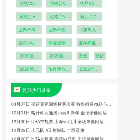
VS韩国在
波黑VS卡
播哥伦比亚
阿根廷VS
VS海地直
约旦VS阿
塔尔波黑
线直播
奥地利直播
VS刚果在
尔及利亚直
播
VS卡塔尔
英格兰VS
阿根廷VS
英格兰VS
线直播
播约旦VS
新西兰VS
加纳英格兰
直播
奥地利在线
加纳直播英
阿尔及利亚
埃及新西兰
世界杯AI预
VS加纳直
世界杯彩票
格兰VS加
直播
《加拿大球
VS埃及直
在线直播
测遭到球员
播
纳在线直播
热销：哪国
迷“冰酒派
播
热饮+毛毯
集体抗议
体验极寒狂
球迷最
世界杯世界
对”：零下
+冰酒
爱“博冷
欢》
杯十大东道
10度观赛
2026世界
2026世界
门”？
当然
主表现
好的
杯世界杯十
杯世界杯十
大黑马之旅
2026世界
大决赛进球
传奇地位无
2026世界
杯百大球
可撼动
杯八强战前
星：梅西位
瞻：梅罗终
列第8
极对决或成
足球热门录像
现实
04月07日 斯诺克巡回锦标赛决赛 特鲁姆普vs赵心童
全场录像回放
12月31日 喀什帕丽迪澳vs吴川青年 全场录像回放
12月30日 CBA常规赛 上海vs四川 全场录像回放
12月29日 庆元队 VS 柯城队 全场录像
12月28日 NBA常规赛 雷霆vs马刺 全场录像回放