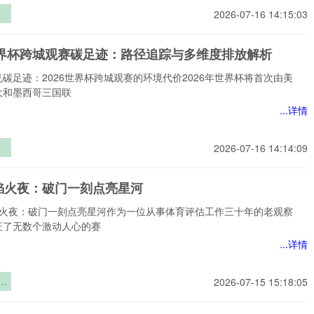
2026-07-16 14:15:03
对
6世界杯跨城观赛碳足迹：路径追踪与多维度排放解析
智
碳足迹：2026世界杯跨城观赛的环境代价2026年世界杯将首次由美
何
大和墨西哥三国联
火
...详情
2026-07-16 14:14:09
赛
路
焰火夜：破门一刻点亮星河
多
解
焰火夜：破门一刻点亮星河作为一位从事体育评估工作三十年的老观察
证了无数个激动人心的赛
...详情
火
2026-07-15 15:18:05
一
河