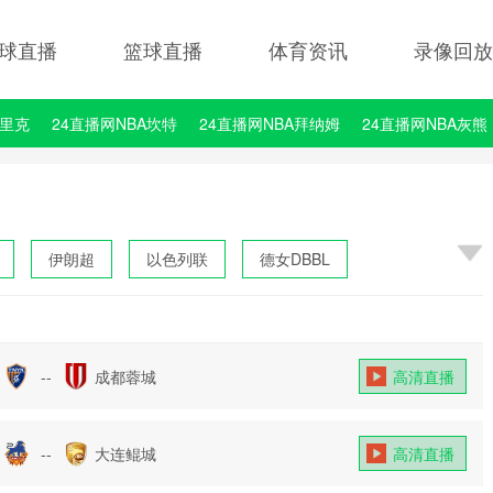
球直播
篮球直播
体育资讯
录像回放
埃里克
24直播网NBA坎特
24直播网NBA拜纳姆
24直播网NBA灰熊
伊朗超
以色列联
德女DBBL
--
成都蓉城
高清直播
--
大连鲲城
高清直播