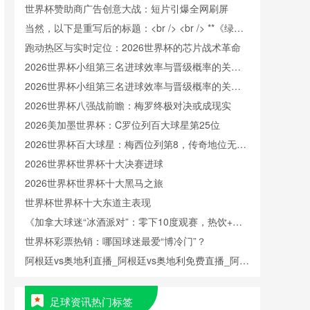
世界杯赞助商广告创意大战：短片引爆全网刷屏
当然，以下是重写后的标题：<br /> <br /> **《绿茵
美学：世界杯的视觉叙事与跨文化对话》**
跑动热区与实时定位：2026世界杯的芯片战术革命
2026世界杯小组第三名进球效率与晋级概率的关联
性分析
2026世界杯小组第三名进球效率与晋级概率的关联
性分析
2026世界杯八强战前瞻：梅罗终极对决或成现实
2026美加墨世界杯：C罗位列百大球星第25位
2026世界杯百大球星：梅西位列第8，传奇地位无可
撼动
2026世界杯世界杯十大决赛进球
2026世界杯世界杯十大黑马之旅
世界杯世界杯十大东道主表现
《加拿大球迷“冰酒派对”：零下10度观赛，热饮+毛
毯+冰酒，体验极寒狂欢》
世界杯彩票热销：哪国球迷最爱“博冷门”？
阿根廷vs奥地利直播_阿根廷vs奥地利免费直播_阿根
廷vs奥地利直播免费在线观看无插件
足球资讯热门标签