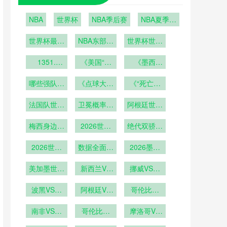
NBA
世界杯
NBA季后赛
NBA夏季联
赛
世界杯最后
NBA东部季
世界杯世界
6席之争即
后赛
杯经济遗产
将上演：波
1351.
《美国“超
的可持续性
《墨西
2026年世
黑vs意大
级碗式”开
哥“龙舌兰
探讨
界杯加时赛
利；科索沃
哪些强队可
《点球大战
幕式！
与足球”狂
《“死亡之
第120分钟
vs土耳其
能提前出
概率大增！
NASA宇航
欢！世界杯
组”再现？
换人规则的
法国队世界
局？》
员能否从太
卫冕概率几
2026世界
期间酒吧消
阿根廷世界
48队分组
战术意义
杯前景分析
杯哪些门将
空送来祝
何？
杯阵容解析
费将增长
规则下
梅西身边强
2026世界
福？》
可能成
绝代双骄刷
300%？》
援云集
杯梅西C罗
为“救世
新参赛纪录
2026世界
第六次参赛
数据全面超
主”？》
2026墨美
杯梅西有望
越
加世界杯：
成为世界杯
美加墨世界
新西兰VS
场馆混合用
挪威VS塞
历史出场王
杯鹰眼系统
埃及直播新
途模式下更
内加尔挪威
在大都会人
波黑VS卡
西兰VS埃
阿根廷VS
衣室动线设
VS塞内加
哥伦比亚
寿球场的校
塔尔直播波
及在线直播
奥地利阿根
计深度解析
VS刚果哥
尔直播
黑VS卡塔
南非VS韩
准基准点
廷VS奥地
哥伦比亚
伦比亚VS
摩洛哥VS
尔在线直播
国直播南非
VS刚果直
利直播
海地摩洛哥
刚果直播