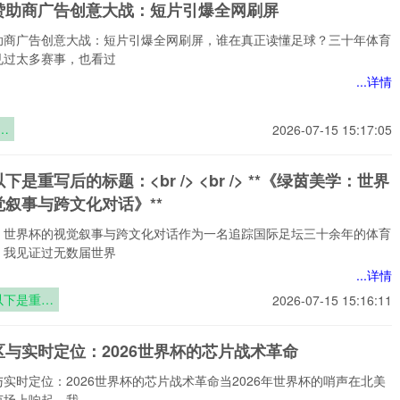
赞助商广告创意大战：短片引爆全网刷屏
助商广告创意大战：短片引爆全网刷屏，谁在真正读懂足球？三十年体育
见过太多赛事，也看过
...详情
助
2026-07-15 15:17:05
意
片
下是重写后的标题：<br /> <br /> **《绿茵美学：世界
刷
觉叙事与跨文化对话》**
：世界杯的视觉叙事与跨文化对话作为一名追踪国际足坛三十余年的体育
，我见证过无数届世界
...详情
以下是重写
2026-07-15 15:16:11
后的标题：
br /> <br
区与实时定位：2026世界杯的芯片战术革命
> **《绿茵
美学：世界
实时定位：2026世界杯的芯片战术革命当2026年世界杯的哨声在北美
杯的视觉叙
茵场上响起，我