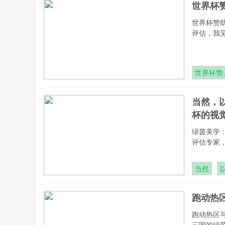
世界杯
世界杯赞
评估，我
世界杯赞
商广告创
大战：短
当然，以
引爆全网
杯的视
屏
绿茵美学
评估专家
当然
<
跑动热
/
跑动热区与
三国的绿