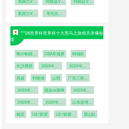
事与跨文化
英格兰VS
阿根廷VS
阿根廷VS
对话》**
加纳英格兰
奥地利阿根
奥地利直播
VS加纳直
新西兰VS
廷VS奥地
哥伦比亚
阿根廷VS
埃及新西兰
播
VS刚果哥
利直播
奥地利在线
VS埃及直
伦比亚VS
直播
播
刚果直播
2026世界杯世界杯十大黑马之旅相关录像标
签
喀什帕丽迪
CBA常规赛
柯城队
澳vs吴川青
长沙勇胜
年
2025年12
2025年12
月22日
月23日
英超
利物浦
山西
广岛三箭vs
上海申花
2025年12
掘金vs黄蜂
2025年12
月9日
月7日
2025年12
2025年12
山东篮球联
月6日
月2日
赛总决赛第
都灵
U21联赛
U21联赛决
4轮
眉山队
赛第2轮