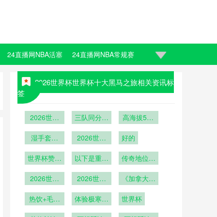
24直播网NBA活塞
24直播网NBA常规赛
2026世界杯世界杯十大黑马之旅相关资讯标
签
2026世界
三队同分连
高海拔538
杯新解：淘
环套
米：2026
汰赛看瞬间
湿手套效
2026世界
好的
世界杯
应：点球心
爆发
杯技术革
的“稀薄博
理博弈如何
世界杯赞助
命：内置智
以下是重写
传奇地位无
弈”与战术
颠覆美加墨
商广告创意
能芯片的足
后的标题：
可撼动
突变
世界杯门将
大战：短片
2026世界
球如何精准
<br /> <br
2026世界
《加拿大球
/> **《绿茵
引爆全网刷
杯世界杯十
训练逻辑
捕捉射门瞬
杯世界杯十
迷“冰酒派
美学：世界
大决赛进球
热饮+毛毯
屏
大黑马之旅
体验极寒狂
时极速
世界杯
对”：零下
杯的视觉叙
+冰酒
欢》
10度观赛