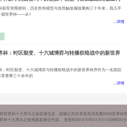
赛
世界杯新军突围密码：历史胜率模型与首胜触发阈值重构三十年来，我几乎
一届世界杯——从1
...详情
围
史
6世界杯：时区裂变、十六城博弈与转播权暗战中的新世界
与
阈
世界杯：时区裂变、十六城博弈与转播权暗战中的新世界秩序作为一名跟踪
体育赛事三十余年的
...详情
裂
城
6世界杯新解：淘汰赛看瞬间爆发，联赛靠长线续航
播
界杯世界杯十大黑马之旅直播信息，能够让您在享受高清免费2026世界杯
的
世界杯新解：淘汰赛看瞬间爆发，联赛靠长线续航作为一名深耕体育领域三
界杯十大黑马之旅视频直播信号源。 更新时间1970年01月01日08时00分
序
评估专家，我见证过