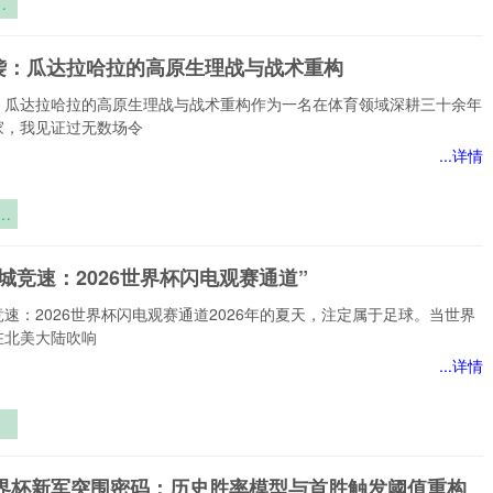
码
袭：瓜达拉哈拉的高原生理战与战术重构
物
重
：瓜达拉哈拉的高原生理战与战术重构作为一名在体育领域深耕三十余年
任
家，我见证过无数场令
...详情
：
拉
理
城竞速：2026世界杯闪电观赛通道”
重
速：2026世界杯闪电观赛通道2026年的夏天，注定属于足球。当世界
在北美大陆吹响
...详情
城
6世界杯新军突围密码：历史胜率模型与首胜触发阈值重构