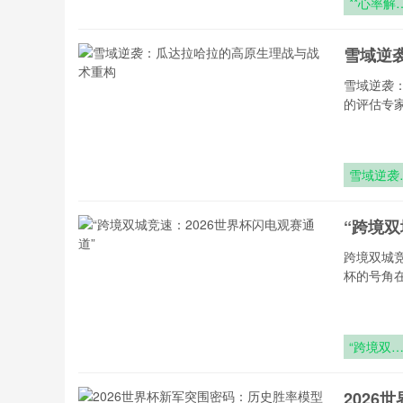
**心率解
公平：
2026世界
雪域逆
杯裁判生
数据如何
雪域逆袭
塑判罚信
的评估专
**
雪域逆袭
瓜达拉哈
的高原生
“跨境双
战与战术
构
跨境双城竞
杯的号角
“跨境双
竞速：
2026世界
202