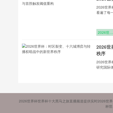
杯闪电观
通道”
2026
看遍了每
2026世界
杯新军突
密码：历
202
胜率模型
秩序
首胜触发
值重构
2026
研究国际
2026世界
杯：时区
变、十六
202
博弈与转
2026世界杯世界杯十大黑马之旅直播频道提供实时2026世
权暗战中
2026
杯世
新世界秩
十余年的