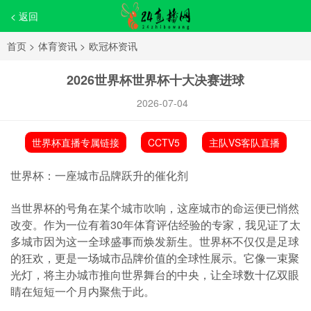
< 返回
首页
>
体育资讯
>
欧冠杯资讯
2026世界杯世界杯十大决赛进球
2026-07-04
世界杯直播专属链接
CCTV5
主队VS客队直播
世界杯：一座城市品牌跃升的催化剂
当世界杯的号角在某个城市吹响，这座城市的命运便已悄然
改变。作为一位有着30年体育评估经验的专家，我见证了太
多城市因为这一全球盛事而焕发新生。世界杯不仅仅是足球
的狂欢，更是一场城市品牌价值的全球性展示。它像一束聚
光灯，将主办城市推向世界舞台的中央，让全球数十亿双眼
睛在短短一个月内聚焦于此。