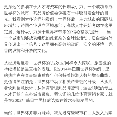
更深远的影响在于人才与资本的长期吸引力。一个成功举办
世界杯的城市，其品牌价值会像磁石一样吸引着全球的目
光。我看到太多这样的案例：世界杯后，主办城市的国际航
班增加，跨国企业设立区域总部，高端人才开始考虑在这里
定居。这种吸引力源于世界杯带来的“信心指数”提升——当
一个城市能够成功组织如此复杂的全球性活动，它自然向外
界传递出一个信号：这里拥有高效的政府、安全的环境、完
善的设施和开放的文化。
从经济角度看，世界杯的“后效应”同样令人惊叹。旅游业的
持续增长是最直接的表现。以2014年巴西世界杯为例，里
约热内卢在赛事结束后多年仍保持着旅游人数的增长曲线。
更值得关注的是，世界杯带动了相关产业链的升级，从酒店
餐饮到创意设计，从体育管理到品牌营销，这些领域的专业
人才开始向主办城市聚集。我认识的几位体育营销专家，就
是在2002年韩日世界杯后选择在首尔长期发展的。
当然，世界杯并非万能药。我见过有些城市在巨大投入后陷