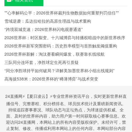
**心率解码公平：2026世界杯裁判生物数据如何重塑判罚信任**
雪域逆袭：瓜达拉哈拉的高原生理战与战术重构
“跨境双城竞速：2026世界杯闪电观赛通道”
2026世界杯：时区裂变、十六城博弈与转播权暗战中的新世界秩序
2026世界杯新军突围密码：历史胜率模型与首胜触发阈值重构
2026世界杯新解：淘汰赛看瞬间爆发，联赛靠长线续航
三队同分连环套，净胜球定生死再引质疑
“同分净胜球持平如何破局？详解美加墨世界杯小组出线规则”
高海拔538米：2026世界杯的“稀薄博弈”与战术突变
24直播网⚡️【夏日凌云】⚡️专业世界杯资讯平台，实时更新世界杯直
播信号、完整赛程、积分榜排名、球员技术统计及重磅新闻资讯。
持续追踪赛事赛况、球队动态与足坛热点，为球迷提供权威、全
面、及时的世界杯内容，助力用户第一时间获取核心赛事信息。欢
迎访问24直播网，本网站上的所有内容受版权保护。未经许可，禁
止复制、修改、传播或利用本网站上的任何内容。本网站部分内容