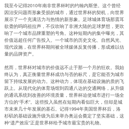
我至今记得2010年南非世界杯时的约翰内斯堡。这个曾经
因治安问题而形象受损的城市，通过世界杯的契机，向世界
展示了一个充满活力与热情的新形象。足球城体育场那震耳
欲聋的呜呜祖拉声，不仅吹响了非洲大陆的足球梦想，更吹
响了一个城市品牌重塑的号角。这种短期内的集中曝光，其
价值远超任何广告投入。一个城市的历史文化、自然风光、
现代设施，在世界杯期间被全球媒体反复传播，形成难以估
量的品牌资产。
然而，世界杯对城市的价值远不止于那一个月的狂欢。我始
终认为，真正衡量世界杯成功与否的标尺，是它能否为城市
留下持续发展的动力。这种动力，体现在基础设施的质的飞
跃上。从现代化的体育场馆到四通八达的交通网络，从升级
的通讯系统到改善的环境质量，世界杯迫使城市进行一场全
方位的“手术”。这些投入虽然在短期内看似巨大，但却是城
市未来几十年发展的基石。记得1994年美国世界杯后，洛
杉矶的基础设施升级为后来举办奥运会奠定了坚实基础，这
种“遗产效应”正是世界杯给予城市最宝贵的礼物。