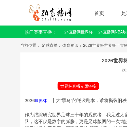
首页
足
热门赛事直播：
24直播网世界杯
24直播网NBA
当前位置：
足球直播
>
体育资讯
>
2026世界杯世界杯十大
2026世
20
世界杯直播专属链接
2026
：十大“黑马”的逆袭剧本，谁将撕裂旧
世界杯
作为跟踪研究世界足球三十年的观察者，我见过太多“
队，这不仅是数字的膨胀，更是足球版图的一次“地