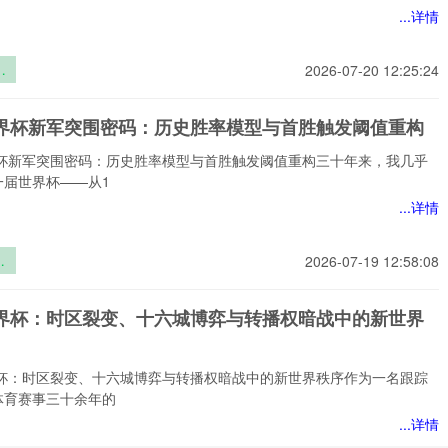
...详情
城
2026-07-20 12:25:24
界
6世界杯新军突围密码：历史胜率模型与首胜触发阈值重构
赛
世界杯新军突围密码：历史胜率模型与首胜触发阈值重构三十年来，我几乎
一届世界杯——从1
...详情
界
2026-07-19 12:58:08
围
史
6世界杯：时区裂变、十六城博弈与转播权暗战中的新世界
与
阈
世界杯：时区裂变、十六城博弈与转播权暗战中的新世界秩序作为一名跟踪
体育赛事三十余年的
...详情