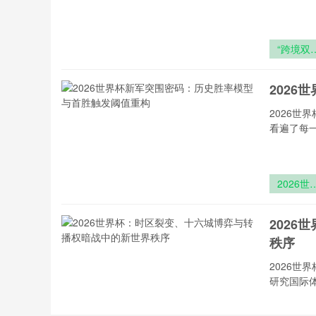
“跨境双
竞速：
2026世
202
杯闪电观
通道”
2026
看遍了每
2026世
杯新军突
密码：历
202
胜率模型
秩序
首胜触发
值重构
2026
研究国际