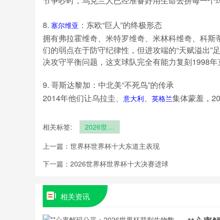
节争吵时，乌克兰人已经准备好用生命去拼每一个
8.
：东欧“巨人”的终极形态
塞尔维亚
拥有弗拉霍维奇、米特罗维奇、米林科维奇、科斯
们的弱点在于防守纪律性，但进攻端的“天赋溢出”
决攻守平衡问题，这支球队完全有能力复刻1998
9. 哥斯达黎加：中北美“不死鸟”的传承
2014年他们让乌拉圭、
、
集体蒙羞，2
意大利
英格兰
相关标签:
2026世界
杯世界杯十
上一篇：
世界杯世界杯十大东道主表现
大黑马之旅
下一篇：
2026世界杯世界杯十大决赛进球
相关资讯