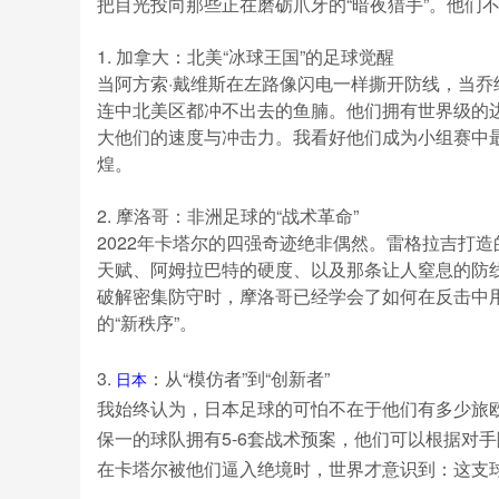
把目光投向那些正在磨砺爪牙的“暗夜猎手”。他们
1. 加拿大：北美“冰球王国”的足球觉醒
当阿方索·戴维斯在左路像闪电一样撕开防线，当乔纳
连中北美区都冲不出去的鱼腩。他们拥有世界级的
大他们的速度与冲击力。我看好他们成为小组赛中最令
煌。
2. 摩洛哥：非洲足球的“战术革命”
2022年卡塔尔的四强奇迹绝非偶然。雷格拉吉打
天赋、阿姆拉巴特的硬度、以及那条让人窒息的防线
破解密集防守时，摩洛哥已经学会了如何在反击中
的“新秩序”。
3.
：从“模仿者”到“创新者”
日本
我始终认为，日本足球的可怕不在于他们有多少旅欧
保一的球队拥有5-6套战术预案，他们可以根据对手随
在卡塔尔被他们逼入绝境时，世界才意识到：这支球