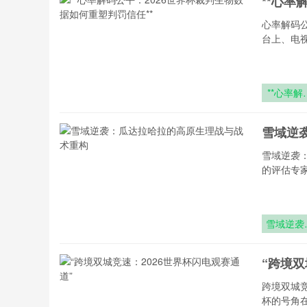
**心率
心率解码
台上、电
**心率解
公平：
2026世
雪域逆
杯裁判生
数据如何
雪域逆袭
塑判罚信
的评估专
**
雪域逆袭
瓜达拉哈
的高原生
“跨境双
战与战术
构
跨境双城竞
杯的号角