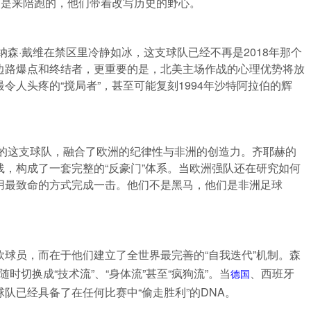
不是来陪跑的，他们带着改写历史的野心。
森·戴维在禁区里冷静如冰，这支球队已经不再是2018年那个
边路爆点和终结者，更重要的是，北美主场作战的心理优势将放
人头疼的“搅局者”，甚至可能复刻1994年沙特阿拉伯的辉
造的这支球队，融合了欧洲的纪律性与非洲的创造力。齐耶赫的
，构成了一套完整的“反豪门”体系。当欧洲强队还在研究如何
用最致命的方式完成一击。他们不是黑马，他们是非洲足球
球员，而在于他们建立了全世界最完善的“自我迭代”机制。森
时切换成“技术流”、“身体流”甚至“疯狗流”。当
、西班牙
德国
队已经具备了在任何比赛中“偷走胜利”的DNA。