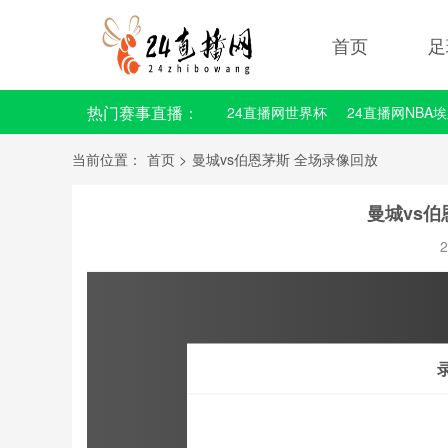
首页
足
热门赛事直播：
24直播网世界杯
24直播网NBA
当前位置：
首页
>
曼城vs伯恩茅斯 全场录像回放
曼城vs伯
2