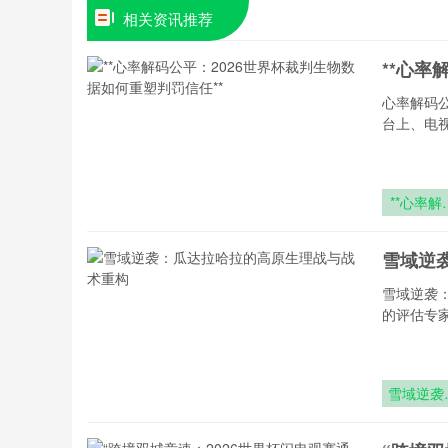
相关资讯推荐
**心率
心率解码
台上、电
**心率解
公平：
2026世
雪域逆
杯裁判生
数据如何
雪域逆袭
塑判罚信
的评估专
**
雪域逆袭
瓜达拉哈
的高原生