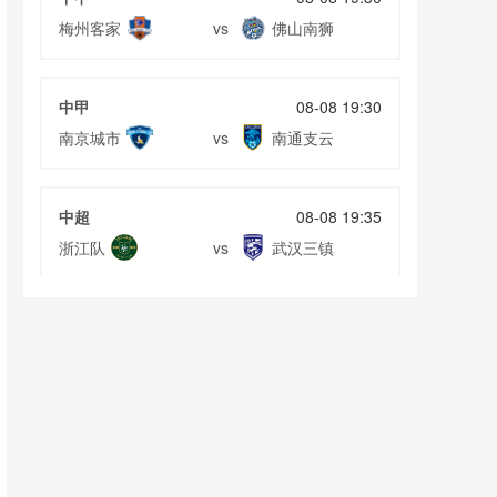
梅州客家
佛山南狮
vs
中甲
08-08 19:30
南京城市
南通支云
vs
中超
08-08 19:35
浙江队
武汉三镇
vs
中超
08-08 19:35
大连英博
辽宁铁人
vs
中超
08-08 20:00
云南玉昆
成都蓉城
vs