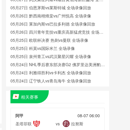
录像
05月27日 伯恩茅斯vs莱斯特城 全场录像回放
05月26日 黔西南栩烽棠vs广州悦高 全场录像
05月26日 莱加内斯vs巴拉多利德 全场录像回放
05月26日 四川青年竞技vs重庆高新猛虎竞技 全场录
像
05月25日 欧联杯决赛 热刺vs曼联 全场录像
05月25日 科莫vs国际米兰 全场录像
05月25日 泉州青工vs武汉聚星闪耀 全场录像
05月24日 NHL季后赛东部决赛G2 佛罗里达美洲豹vs
卡罗莱纳飓风 全场录像回放
05月24日 利雅得胜利vs卡利杰 全场录像回放
05月24日 辽宁铁人vs青岛海牛 全场录像回放
05月23日 亚女冠杯半决赛 现代制铁女足vs墨尔本城
相关赛事
女足 全场录像
05月23日 重庆铜梁龙vs河南 全场录像回放
05月22日 广东广州豹vs深圳新鹏城 全场录像
05月22日 石家庄功夫vs北京国安 全场录像
阿甲
08-07 06:00
05月22日 亚女冠杯半决赛 现代制铁女足vs墨尔本城
圣塔菲联
拉努斯
vs
女足 全场录像回放
05月21日 国际米兰vs拉齐奥 全场录像回放