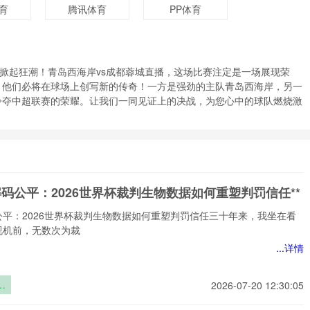
育
腾讯体育
PP体育
赛再度掀起狂潮！青岛西海岸vs成都蓉城直播，这场比赛注定是一场展现荣
，他们必将在球场上创写新的传奇！一方是强劲的主队青岛西海岸，另一
争夺中超联赛的荣耀。让我们一同见证上的决战，为您心中的球队燃烧激
解码公平：2026世界杯裁判生物数据如何重塑判罚信任**
公平：2026世界杯裁判生物数据如何重塑判罚信任三十年来，我坐在看
视机前，无数次为裁
...详情
码
2026-07-20 12:30:05