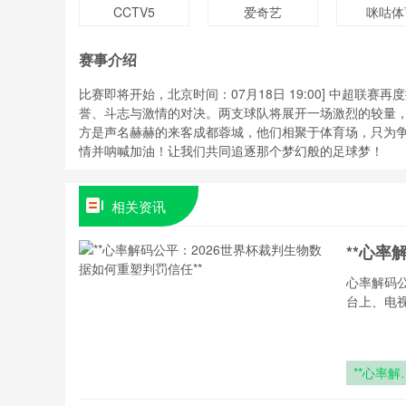
CCTV5
爱奇艺
咪咕体
赛事介绍
比赛即将开始，北京时间：07月18日 19:00] 中超联
誉、斗志与激情的对决。两支球队将展开一场激烈的较量
方是声名赫赫的来客成都蓉城，他们相聚于体育场，只为
情并呐喊加油！让我们共同追逐那个梦幻般的足球梦！
相关资讯
**心率
心率解码
台上、电
**心率解
公平：