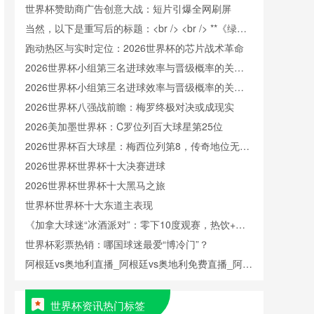
世界杯赞助商广告创意大战：短片引爆全网刷屏
当然，以下是重写后的标题：<br /> <br /> **《绿茵
美学：世界杯的视觉叙事与跨文化对话》**
跑动热区与实时定位：2026世界杯的芯片战术革命
2026世界杯小组第三名进球效率与晋级概率的关联
性分析
2026世界杯小组第三名进球效率与晋级概率的关联
性分析
2026世界杯八强战前瞻：梅罗终极对决或成现实
2026美加墨世界杯：C罗位列百大球星第25位
2026世界杯百大球星：梅西位列第8，传奇地位无可
撼动
2026世界杯世界杯十大决赛进球
2026世界杯世界杯十大黑马之旅
世界杯世界杯十大东道主表现
《加拿大球迷“冰酒派对”：零下10度观赛，热饮+毛
毯+冰酒，体验极寒狂欢》
世界杯彩票热销：哪国球迷最爱“博冷门”？
阿根廷vs奥地利直播_阿根廷vs奥地利免费直播_阿根
廷vs奥地利直播免费在线观看无插件
世界杯资讯热门标签