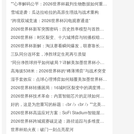
**心率解码公平：2026世界杯裁判生物数据如何重塑
判罚信任**
雪域逆袭：瓜达拉哈拉的高原生理战与战术重构
“跨境双城竞速：2026世界杯闪电观赛通道”
2026世界杯新军突围密码：历史胜率模型与首胜触
发阈值重构
2026世界杯：时区裂变、十六城博弈与转播权暗战
中的新世界秩序
2026世界杯新解：淘汰赛看瞬间爆发，联赛靠长线
续航
三队同分连环套，净胜球定生死再引质疑
“同分净胜球持平如何破局？详解美加墨世界杯小组
出线规则”
高海拔538米：2026世界杯的“稀薄博弈”与战术突变
湿手套效应：点球心理博弈如何颠覆美加墨世界杯门
将训练逻辑
2026世界杯转播困局：16城时区裂变中的调度博弈
与版权暗战
2026世界杯技术革命：内置智能芯片的足球如何精
准捕捉射门瞬时极速
好的，这是为您重写的标题：<br /> <br /> **北美世
界杯跨境冷链餐食监管协同：美加墨三国检疫标准冲
2026世界杯高温应对方案：SoFi Stadium智能屋顶
突与融合路径研究**
如何实现“冰火两重天”
2026世界杯跨城观赛碳足迹：路径追踪与多维度排
放解析
世界杯焰火夜：破门一刻点亮星河