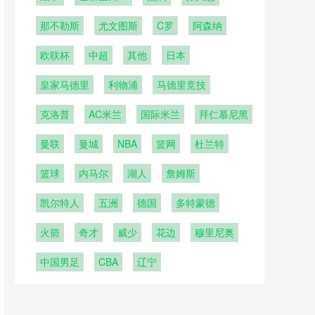
曼
那不勒斯
尤文图斯
C罗
阿森纳
欧联杯
中超
其他
日本
皇家马德里
利物浦
马德里竞技
克洛普
AC米兰
国际米兰
拜仁慕尼黑
曼联
曼城
NBA
篮网
杜兰特
篮球
内马尔
湖人
詹姆斯
凯尔特人
五洲
德国
多特蒙德
火箭
奇才
威少
花边
穆里尼奥
中国男足
CBA
辽宁