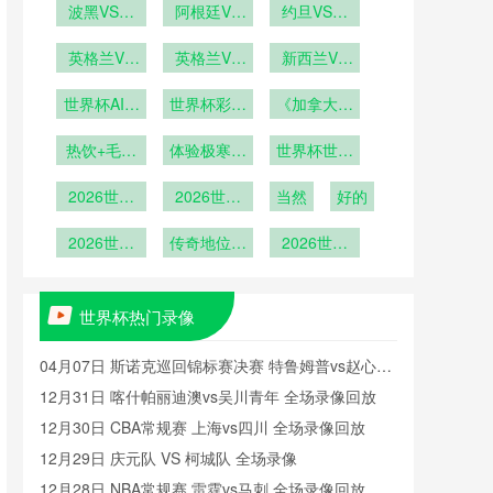
VS韩国在
波黑VS卡
播哥伦比亚
阿根廷VS
VS海地直
约旦VS阿
塔尔波黑
线直播
奥地利直播
VS刚果在
尔及利亚直
播
VS卡塔尔
英格兰VS
阿根廷VS
英格兰VS
线直播
播约旦VS
新西兰VS
加纳英格兰
直播
奥地利在线
加纳直播英
阿尔及利亚
埃及新西兰
世界杯AI预
VS加纳直
世界杯彩票
格兰VS加
直播
《加拿大球
VS埃及直
在线直播
测遭到球员
播
纳在线直播
热销：哪国
迷“冰酒派
播
热饮+毛毯
集体抗议
体验极寒狂
球迷最
世界杯世界
对”：零下
+冰酒
爱“博冷
欢》
杯十大东道
10度观赛
2026世界
2026世界
门”？
当然
主表现
好的
杯世界杯十
杯世界杯十
大黑马之旅
2026世界
大决赛进球
传奇地位无
2026世界
杯百大球
可撼动
杯八强战前
星：梅西位
瞻：梅罗终
列第8
极对决或成
世界杯热门录像
现实
04月07日 斯诺克巡回锦标赛决赛 特鲁姆普vs赵心童
全场录像回放
12月31日 喀什帕丽迪澳vs吴川青年 全场录像回放
12月30日 CBA常规赛 上海vs四川 全场录像回放
12月29日 庆元队 VS 柯城队 全场录像
12月28日 NBA常规赛 雷霆vs马刺 全场录像回放