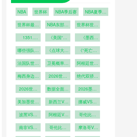
NBA
世界杯
NBA季后赛
NBA夏季联
赛
世界杯最后
NBA东部季
世界杯世界
6席之争即
后赛
杯经济遗产
将上演：波
1351.
《美国“超
的可持续性
《墨西
2026年世
黑vs意大
级碗式”开
哥“龙舌兰
探讨
界杯加时赛
利；科索沃
哪些强队可
《点球大战
幕式！
与足球”狂
《“死亡之
第120分钟
vs土耳其
能提前出
概率大增！
NASA宇航
欢！世界杯
组”再现？
换人规则的
法国队世界
局？》
员能否从太
卫冕概率几
2026世界
期间酒吧消
阿根廷世界
48队分组
战术意义
杯前景分析
杯哪些门将
空送来祝
何？
杯阵容解析
费将增长
规则下
梅西身边强
2026世界
福？》
可能成
绝代双骄刷
300%？》
援云集
杯梅西C罗
为“救世
新参赛纪录
2026世界
第六次参赛
数据全面超
主”？》
2026墨美
杯梅西有望
越
加世界杯：
成为世界杯
美加墨世界
新西兰VS
场馆混合用
挪威VS塞
历史出场王
杯鹰眼系统
埃及直播新
途模式下更
内加尔挪威
在大都会人
波黑VS卡
西兰VS埃
阿根廷VS
衣室动线设
VS塞内加
哥伦比亚
寿球场的校
塔尔直播波
及在线直播
奥地利阿根
计深度解析
VS刚果哥
尔直播
黑VS卡塔
南非VS韩
准基准点
廷VS奥地
哥伦比亚
伦比亚VS
摩洛哥VS
尔在线直播
国直播南非
VS刚果直
利直播
海地摩洛哥
刚果直播