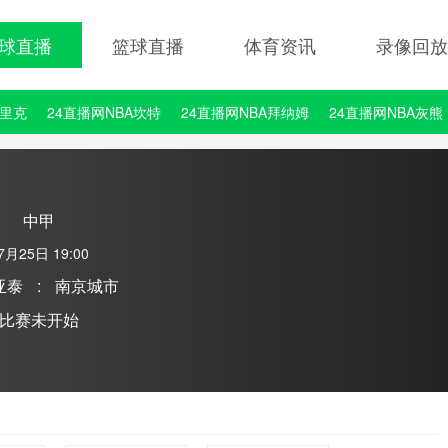
球直播
篮球直播
体育资讯
录像回放
埃里克
24直播网NBA坎特
24直播网NBA拜纳姆
24直播网NBA灰熊
中甲
7月25日 19:00
亚泰
:
南京城市
比赛未开始