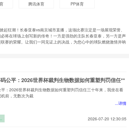
育
腾讯体育
PP体育
赛再度掀起狂潮！长春亚泰vs南京城市直播，这场比赛注定是一场展现荣誉、
们必将在球场上创写新的传奇！一方是强劲的主队长春亚泰，另一方是声
超联赛的荣耀。让我们一同见证上的决战，为您心中的球队燃烧激情并呐
解码公平：2026世界杯裁判生物数据如何重塑判罚信任**
公平：2026世界杯裁判生物数据如何重塑判罚信任三十年来，我坐在看
视机前，无数次为裁
...详情
码
2026-07-20 12:30:05