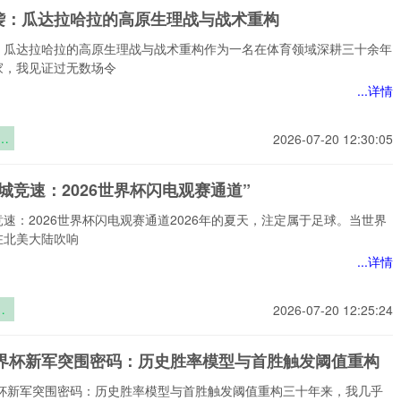
界
袭：瓜达拉哈拉的高原生理战与战术重构
物
重
：瓜达拉哈拉的高原生理战与战术重构作为一名在体育领域深耕三十余年
任
家，我见证过无数场令
...详情
：
2026-07-20 12:30:05
拉
理
城竞速：2026世界杯闪电观赛通道”
重
速：2026世界杯闪电观赛通道2026年的夏天，注定属于足球。当世界
在北美大陆吹响
...详情
城
2026-07-20 12:25:24
界
6世界杯新军突围密码：历史胜率模型与首胜触发阈值重构
赛
世界杯新军突围密码：历史胜率模型与首胜触发阈值重构三十年来，我几乎