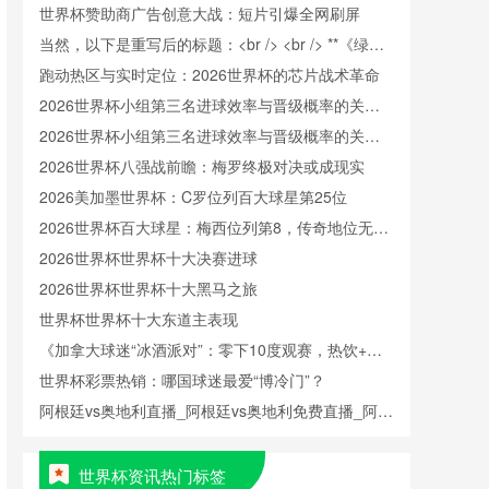
世界杯赞助商广告创意大战：短片引爆全网刷屏
当然，以下是重写后的标题：<br /> <br /> **《绿茵
美学：世界杯的视觉叙事与跨文化对话》**
跑动热区与实时定位：2026世界杯的芯片战术革命
2026世界杯小组第三名进球效率与晋级概率的关联
性分析
2026世界杯小组第三名进球效率与晋级概率的关联
性分析
2026世界杯八强战前瞻：梅罗终极对决或成现实
2026美加墨世界杯：C罗位列百大球星第25位
2026世界杯百大球星：梅西位列第8，传奇地位无可
撼动
2026世界杯世界杯十大决赛进球
2026世界杯世界杯十大黑马之旅
世界杯世界杯十大东道主表现
《加拿大球迷“冰酒派对”：零下10度观赛，热饮+毛
毯+冰酒，体验极寒狂欢》
世界杯彩票热销：哪国球迷最爱“博冷门”？
阿根廷vs奥地利直播_阿根廷vs奥地利免费直播_阿根
廷vs奥地利直播免费在线观看无插件
世界杯资讯热门标签