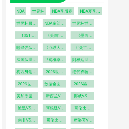
NBA
世界杯
NBA季后赛
NBA夏季联
赛
世界杯最后
NBA东部季
世界杯世界
6席之争即
后赛
杯经济遗产
将上演：波
1351.
《美国“超
的可持续性
《墨西
2026年世
黑vs意大
级碗式”开
哥“龙舌兰
探讨
界杯加时赛
利；科索沃
哪些强队可
《点球大战
幕式！
与足球”狂
《“死亡之
第120分钟
vs土耳其
能提前出
概率大增！
NASA宇航
欢！世界杯
组”再现？
换人规则的
法国队世界
局？》
员能否从太
卫冕概率几
2026世界
期间酒吧消
阿根廷世界
48队分组
战术意义
杯前景分析
杯哪些门将
空送来祝
何？
杯阵容解析
费将增长
规则下
梅西身边强
2026世界
福？》
可能成
绝代双骄刷
300%？》
援云集
杯梅西C罗
为“救世
新参赛纪录
2026世界
第六次参赛
数据全面超
主”？》
2026墨美
杯梅西有望
越
加世界杯：
成为世界杯
美加墨世界
新西兰VS
场馆混合用
挪威VS塞
历史出场王
杯鹰眼系统
埃及直播新
途模式下更
内加尔挪威
在大都会人
波黑VS卡
西兰VS埃
阿根廷VS
衣室动线设
VS塞内加
哥伦比亚
寿球场的校
塔尔直播波
及在线直播
奥地利阿根
计深度解析
VS刚果哥
尔直播
黑VS卡塔
南非VS韩
准基准点
廷VS奥地
哥伦比亚
伦比亚VS
摩洛哥VS
尔在线直播
国直播南非
VS刚果直
利直播
海地摩洛哥
刚果直播