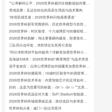
**心率解码公平：2026世界杯裁判生物数据如何重塑
判罚信任**
雪域逆袭：瓜达拉哈拉的高原生理战与战术重构
“跨境双城竞速：2026世界杯闪电观赛通道”
2026世界杯新军突围密码：历史胜率模型与首胜触
发阈值重构
2026世界杯：时区裂变、十六城博弈与转播权暗战
中的新世界秩序
2026世界杯新解：淘汰赛看瞬间爆发，联赛靠长线
续航
三队同分连环套，净胜球定生死再引质疑
“同分净胜球持平如何破局？详解美加墨世界杯小组
出线规则”
高海拔538米：2026世界杯的“稀薄博弈”与战术突变
湿手套效应：点球心理博弈如何颠覆美加墨世界杯门
将训练逻辑
2026世界杯转播困局：16城时区裂变中的调度博弈
与版权暗战
2026世界杯技术革命：内置智能芯片的足球如何精
准捕捉射门瞬时极速
好的，这是为您重写的标题：<br /> <br /> **北美世
界杯跨境冷链餐食监管协同：美加墨三国检疫标准冲
2026世界杯高温应对方案：SoFi Stadium智能屋顶
突与融合路径研究**
如何实现“冰火两重天”
2026世界杯跨城观赛碳足迹：路径追踪与多维度排
放解析
世界杯焰火夜：破门一刻点亮星河