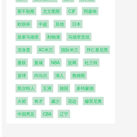
曼
那不勒斯
尤文图斯
C罗
阿森纳
欧联杯
中超
其他
日本
皇家马德里
利物浦
马德里竞技
克洛普
AC米兰
国际米兰
拜仁慕尼黑
曼联
曼城
NBA
篮网
杜兰特
篮球
内马尔
湖人
詹姆斯
凯尔特人
五洲
德国
多特蒙德
火箭
奇才
威少
花边
穆里尼奥
中国男足
CBA
辽宁