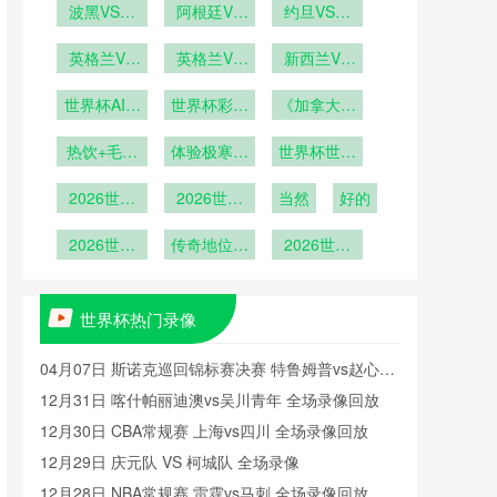
VS韩国在
波黑VS卡
播哥伦比亚
阿根廷VS
VS海地直
约旦VS阿
塔尔波黑
线直播
奥地利直播
VS刚果在
尔及利亚直
播
VS卡塔尔
英格兰VS
阿根廷VS
英格兰VS
线直播
播约旦VS
新西兰VS
加纳英格兰
直播
奥地利在线
加纳直播英
阿尔及利亚
埃及新西兰
世界杯AI预
VS加纳直
世界杯彩票
格兰VS加
直播
《加拿大球
VS埃及直
在线直播
测遭到球员
播
纳在线直播
热销：哪国
迷“冰酒派
播
热饮+毛毯
集体抗议
体验极寒狂
球迷最
世界杯世界
对”：零下
+冰酒
爱“博冷
欢》
杯十大东道
10度观赛
2026世界
2026世界
门”？
当然
主表现
好的
杯世界杯十
杯世界杯十
大黑马之旅
2026世界
大决赛进球
传奇地位无
2026世界
杯百大球
可撼动
杯八强战前
星：梅西位
瞻：梅罗终
列第8
极对决或成
世界杯热门录像
现实
04月07日 斯诺克巡回锦标赛决赛 特鲁姆普vs赵心童
全场录像回放
12月31日 喀什帕丽迪澳vs吴川青年 全场录像回放
12月30日 CBA常规赛 上海vs四川 全场录像回放
12月29日 庆元队 VS 柯城队 全场录像
12月28日 NBA常规赛 雷霆vs马刺 全场录像回放