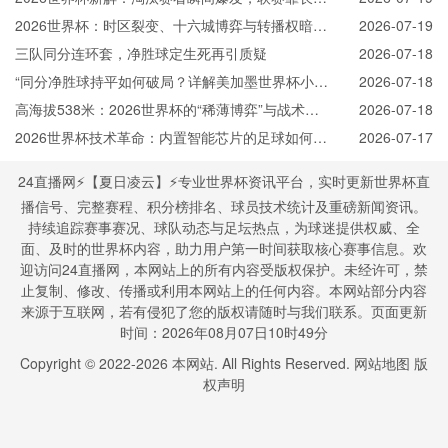
续航
2026世界杯：时区裂变、十六城博弈与转播权暗战
2026-07-19
中的新世界秩序
三队同分连环套，净胜球定生死再引质疑
2026-07-18
“同分净胜球持平如何破局？详解美加墨世界杯小组
2026-07-18
出线规则”
高海拔538米：2026世界杯的“稀薄博弈”与战术突
2026-07-18
变
2026世界杯技术革命：内置智能芯片的足球如何精
2026-07-17
准捕捉射门瞬时极速
24直播网⚡️【夏日凌云】⚡️专业世界杯资讯平台，实时更新世界杯直
播信号、完整赛程、积分榜排名、球员技术统计及重磅新闻资讯。
持续追踪赛事赛况、球队动态与足坛热点，为球迷提供权威、全
面、及时的世界杯内容，助力用户第一时间获取核心赛事信息。欢
迎访问24直播网，本网站上的所有内容受版权保护。未经许可，禁
止复制、修改、传播或利用本网站上的任何内容。本网站部分内容
来源于互联网，若有侵犯了您的版权请随时与我们联系。页面更新
时间：2026年08月07日10时49分
Copyright © 2022-
2026
本网站. All Rights Reserved.
网站地图
版
权声明