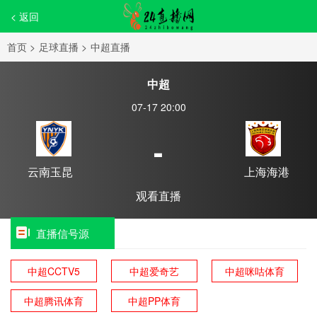
< 返回
首页
>
足球直播
>
中超直播
中超
07-17 20:00
-
云南玉昆
上海海港
观看直播
直播信号源
中超CCTV5
中超爱奇艺
中超咪咕体育
中超腾讯体育
中超PP体育