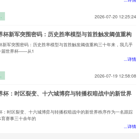
城
2026-07-20 12:25:24
界
6世界杯新军突围密码：历史胜率模型与首胜触发阈值重构
赛
世界杯新军突围密码：历史胜率模型与首胜触发阈值重构三十年来，我几乎
一届世界杯——从1
...详情
界
2026-07-19 12:58:08
围
史
6世界杯：时区裂变、十六城博弈与转播权暗战中的新世界
与
阈
世界杯：时区裂变、十六城博弈与转播权暗战中的新世界秩序作为一名跟踪
体育赛事三十余年的
...详情
界
2026-07-19 12:58:08