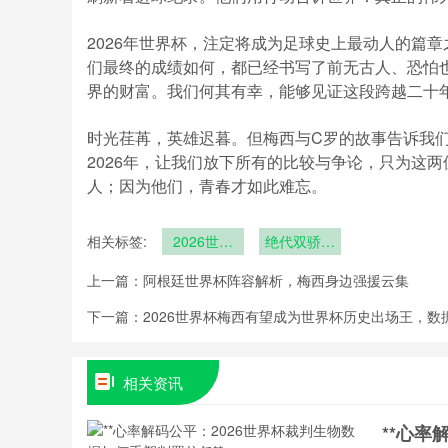
2026年世界杯，注定将成为足球史上最动人的篇
们最终的成绩如何，都已经书写了前无古人、恐怕
界的财富。我们何其有幸，能够见证这段跨越二十
时光荏苒，英雄迟暮。但梅西与C罗的故事告诉我
2026年，让我们放下所有的比较与争论，只为这
人；因为他们，青春才如此难忘。
相关标签:
2026世界
绝代双骄刷
杯梅西C罗
新参赛纪录
上一篇：
阿根廷世界杯阵容解析，梅西身边强援云集
第六次参赛
下一篇：
2026世界杯梅西有望成为世界杯历史出场王，数
相关资讯
**心率