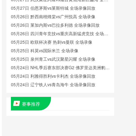
录像
05月27日 伯恩茅斯vs莱斯特城 全场录像回放
05月26日 黔西南栩烽棠vs广州悦高 全场录像
05月26日 莱加内斯vs巴拉多利德 全场录像回放
05月26日 四川青年竞技vs重庆高新猛虎竞技 全场录
像
05月25日 欧联杯决赛 热刺vs曼联 全场录像
05月25日 科莫vs国际米兰 全场录像
05月25日 泉州青工vs武汉聚星闪耀 全场录像
05月24日 NHL季后赛东部决赛G2 佛罗里达美洲豹vs
卡罗莱纳飓风 全场录像回放
05月24日 利雅得胜利vs卡利杰 全场录像回放
05月24日 辽宁铁人vs青岛海牛 全场录像回放
05月23日 亚女冠杯半决赛 现代制铁女足vs墨尔本城
女足 全场录像
05月23日 曼城vs伯恩茅斯 全场录像回放
赛事推荐
05月23日 重庆铜梁龙vs河南 全场录像回放
05月22日 广东广州豹vs深圳新鹏城 全场录像
05月22日 石家庄功夫vs北京国安 全场录像
05月22日 亚女冠杯半决赛 现代制铁女足vs墨尔本城