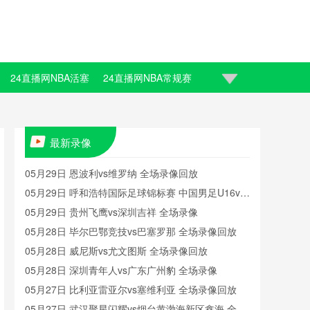
24直播网NBA活塞
24直播网NBA常规赛
最新录像
05月29日 恩波利vs维罗纳 全场录像回放
05月29日 呼和浩特国际足球锦标赛 中国男足U16vs
沙特U16 全场录像
05月29日 贵州飞鹰vs深圳吉祥 全场录像
05月28日 毕尔巴鄂竞技vs巴塞罗那 全场录像回放
05月28日 威尼斯vs尤文图斯 全场录像回放
05月28日 深圳青年人vs广东广州豹 全场录像
05月27日 比利亚雷亚尔vs塞维利亚 全场录像回放
05月27日 武汉聚星闪耀vs烟台黄渤海新区鑫海 全场