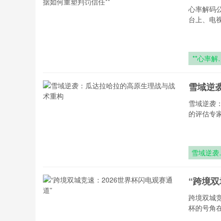
心率解码
台上、电
**心率解
公平：
2026世
雪域逆
杯裁判生
数据如何
雪域逆袭
塑判罚信
的评估专
**
雪域逆袭
瓜达拉哈
的高原生
“跨境双
战与战术
构
跨境双城竞
杯的号角