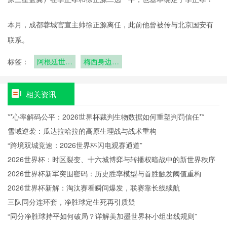
本月，成都蓉城官宣主帅徐正源离任，此前他曾被传与北京国安有
联系。
标签：
阿根廷世界
梅西身边强
杯阵容解析
援云集
相关资讯
**心率解码公平：2026世界杯裁判生物数据如何重塑判罚信任**
雪域逆袭：瓜达拉哈拉的高原生理战与战术重构
“跨境双城竞速：2026世界杯闪电观赛通道”
2026世界杯：时区裂变、十六城博弈与转播权暗战中的新世界秩序
2026世界杯新军突围密码：历史胜率模型与首胜触发阈值重构
2026世界杯新解：淘汰赛看瞬间爆发，联赛靠长线续航
三队同分连环套，净胜球定生死再引质疑
“同分净胜球持平如何破局？详解美加墨世界杯小组出线规则”