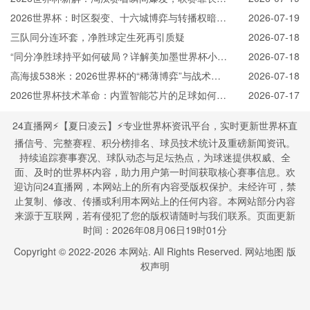
续航
2026世界杯：时区裂变、十六城博弈与转播权暗战
2026-07-19
中的新世界秩序
三队同分连环套，净胜球定生死再引质疑
2026-07-18
“同分净胜球持平如何破局？详解美加墨世界杯小组
2026-07-18
出线规则”
高海拔538米：2026世界杯的“稀薄博弈”与战术突
2026-07-18
变
2026世界杯技术革命：内置智能芯片的足球如何精
2026-07-17
准捕捉射门瞬时极速
24直播网⚡️【夏日凌云】⚡️专业世界杯资讯平台，实时更新世界杯直
播信号、完整赛程、积分榜排名、球员技术统计及重磅新闻资讯。
持续追踪赛事赛况、球队动态与足坛热点，为球迷提供权威、全
面、及时的世界杯内容，助力用户第一时间获取核心赛事信息。欢
迎访问24直播网，本网站上的所有内容受版权保护。未经许可，禁
止复制、修改、传播或利用本网站上的任何内容。本网站部分内容
来源于互联网，若有侵犯了您的版权请随时与我们联系。页面更新
时间：2026年08月06日19时01分
Copyright © 2022-
2026
本网站. All Rights Reserved.
网站地图
版
权声明