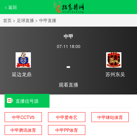
< 返回
首页
>
足球直播
>
中甲直播
中甲
07-11 18:00
-
延边龙鼎
苏州东吴
观看直播
直播信号源
中甲CCTV5
中甲爱奇艺
中甲咪咕体育
中甲腾讯体育
中甲PP体育