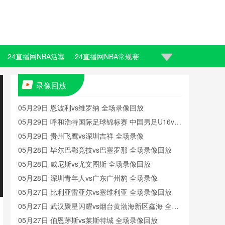
24直播网NBA活塞
24直播网NBA常规赛
录像回放
05月29日 恩波利vs维罗纳 全场录像回放
05月29日 呼和浩特国际足球锦标赛 中国男足U16vs
沙特U16 全场录像
05月29日 贵州飞鹰vs深圳吉祥 全场录像
05月28日 毕尔巴鄂竞技vs巴塞罗那 全场录像回放
05月28日 威尼斯vs尤文图斯 全场录像回放
05月28日 深圳青年人vs广东广州豹 全场录像
05月27日 比利亚雷亚尔vs塞维利亚 全场录像回放
05月27日 武汉聚星闪耀vs烟台黄渤海新区鑫海 全场
录像
05月27日 伯恩茅斯vs莱斯特城 全场录像回放