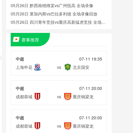
05月26日 黔西南栩烽棠vs广州悦高 全场录像
05月26日 莱加内斯vs巴拉多利德 全场录像回放
05月26日 四川青年竞技vs重庆高新猛虎竞技 全场录
像
05月25日 欧联杯决赛 热刺vs曼联 全场录像
05月25日 科莫vs国际米兰 全场录像
赛事推荐
05月25日 泉州青工vs武汉聚星闪耀 全场录像
05月24日 NHL季后赛东部决赛G2 佛罗里达美洲豹vs
中超
07-11 19:35
卡罗莱纳飓风 全场录像回放
05月24日 利雅得胜利vs卡利杰 全场录像回放
上海申花
北京国安
vs
05月24日 辽宁铁人vs青岛海牛 全场录像回放
05月23日 亚女冠杯半决赛 现代制铁女足vs墨尔本城
中超
07-11 20:00
女足 全场录像
05月23日 曼城vs伯恩茅斯 全场录像回放
成都蓉城
重庆铜梁龙
vs
05月23日 重庆铜梁龙vs河南 全场录像回放
05月22日 广东广州豹vs深圳新鹏城 全场录像
05月22日 石家庄功夫vs北京国安 全场录像
中超
07-11 20:00
05月22日 亚女冠杯半决赛 现代制铁女足vs墨尔本城
成都蓉城
重庆铜梁龙
vs
女足 全场录像回放
05月21日 国际米兰vs拉齐奥 全场录像回放