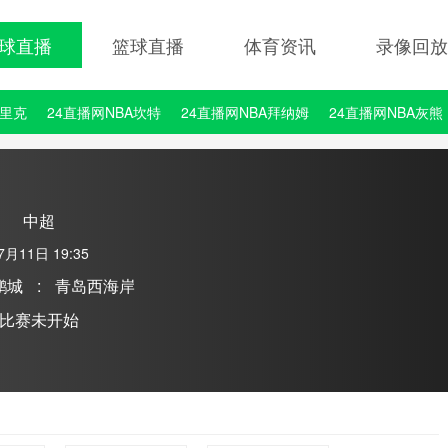
球直播
篮球直播
体育资讯
录像回放
埃里克
24直播网NBA坎特
24直播网NBA拜纳姆
24直播网NBA灰熊
中超
7月11日 19:35
鹏城
:
青岛西海岸
比赛未开始