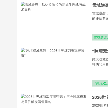
2026世
雪域逆
杯裁判生
数据如何
雪域逆袭
塑判罚信
的评估专
**
雪域逆袭
瓜达拉哈
的高原生
“跨境双
战与战术
构
跨境双城竞
杯的号角
“跨境双
竞速：
2026世
202
杯闪电观
通道”
2026