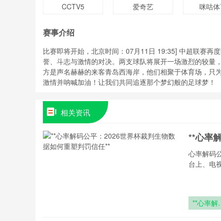
CCTV5
爱奇艺
咪咕体
赛事介绍
比赛即将开始，北京时间：07月11日 19:35] 中超联
誉、斗志与激情的对决。两支球队将展开一场激烈的较量
方是声名赫赫的来客青岛西海岸，他们相聚于体育场，只
激情并呐喊加油！让我们共同追逐那个梦幻般的足球梦！
相关资讯
**心率
心率解码
台上、电
**心率解
公平：