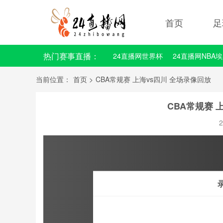
首页
足
热门赛事直播：
24直播网世界杯
24直播网NBA
当前位置：
首页
>
CBA常规赛 上海vs四川 全场录像回放
CBA常规赛 
2