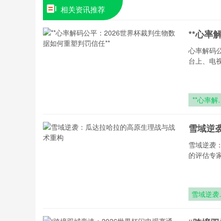
相关资讯推荐
**心率
心率解码
台上、电
**心率解
公平：
2026世
雪域逆
杯裁判生
数据如何
雪域逆袭
塑判罚信
的评估专
**
雪域逆袭
瓜达拉哈
的高原生