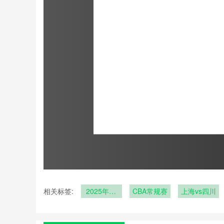
相关标签:
2025年12
CBA常规赛
上海vs四川
月27日