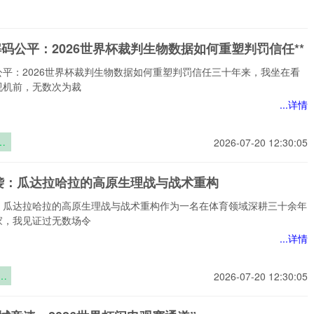
解码公平：2026世界杯裁判生物数据如何重塑判罚信任**
公平：2026世界杯裁判生物数据如何重塑判罚信任三十年来，我坐在看
视机前，无数次为裁
...详情
码
2026-07-20 12:30:05
界
袭：瓜达拉哈拉的高原生理战与战术重构
物
重
：瓜达拉哈拉的高原生理战与战术重构作为一名在体育领域深耕三十余年
任
家，我见证过无数场令
...详情
：
2026-07-20 12:30:05
拉
理