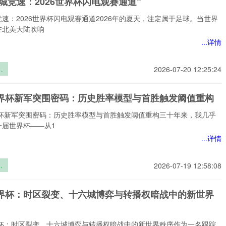
城竞速：2026世界杯闪电观赛通道”
重
速：2026世界杯闪电观赛通道2026年的夏天，注定属于足球。当世界
在北美大陆吹响
...详情
城
2026-07-20 12:25:24
界
6世界杯新军突围密码：历史胜率模型与首胜触发阈值重构
赛
世界杯新军突围密码：历史胜率模型与首胜触发阈值重构三十年来，我几乎
一届世界杯——从1
...详情
界
2026-07-19 12:58:08
围
史
6世界杯：时区裂变、十六城博弈与转播权暗战中的新世界
与
阈
世界杯：时区裂变、十六城博弈与转播权暗战中的新世界秩序作为一名跟踪