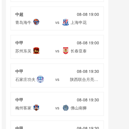
女足 全场录像回放
05月21日 国际米兰vs拉齐奥 全场录像回放
中超
08-08 19:00
05月21日 卡利亚里vs威尼斯 全场录像回放
青岛海牛
上海申花
vs
05月21日 巴拉多利德vs阿拉维斯 全场录像回放
05月20日 维罗纳vs科莫 全场录像回放
05月20日 巴拉多利德vs阿拉维斯 全场录像回放
中甲
08-08 19:00
05月20日 罗马vsAC米兰 全场录像
苏州东吴
长春亚泰
vs
中甲
08-08 19:30
石家庄功夫
陕西联合月亮泊
vs
队
中甲
08-08 19:30
梅州客家
佛山南狮
vs
中甲
08-08 19:30