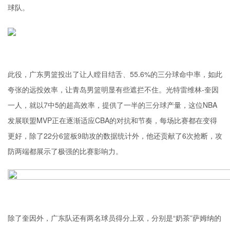
球队。
此役，广东男篮投出了让人瞠目结舌、55.6%的三分球命中率，如此
夸张的远投效率，让青岛男篮明显有些遮拦不住。光特雷维林-奎因
一人，就以7中5的超高效率，提供了一半的三分球产量，这位NBA
发展联盟MVP正在逐渐适应CBA的对抗和节奏，每场比赛都在变得
更好，除了22分6篮板9助攻的数据统计外，他还贡献了6次抢断，攻
防两端都展示了极强的比赛影响力。
除了奎因外，广东队还有两名球员得分上双，分别是“奶茶”萨姆纳的