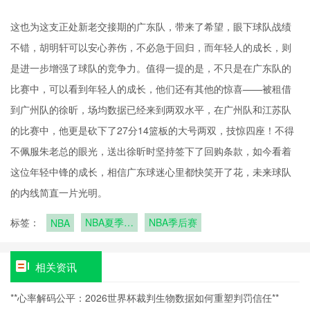
这也为这支正处新老交接期的广东队，带来了希望，眼下球队战绩
不错，胡明轩可以安心养伤，不必急于回归，而年轻人的成长，则
是进一步增强了球队的竞争力。值得一提的是，不只是在广东队的
比赛中，可以看到年轻人的成长，他们还有其他的惊喜——被租借
到广州队的徐昕，场均数据已经来到两双水平，在广州队和江苏队
的比赛中，他更是砍下了27分14篮板的大号两双，技惊四座！不得
不佩服朱老总的眼光，送出徐昕时坚持签下了回购条款，如今看着
这位年轻中锋的成长，相信广东球迷心里都快笑开了花，未来球队
的内线简直一片光明。
标签：
NBA夏季联
NBA季后赛
NBA
赛
相关资讯
**心率解码公平：2026世界杯裁判生物数据如何重塑判罚信任**