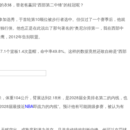
继承老爸的衣钵，替老爸赢回“西部第二中锋”的桂冠呢？
他参加选秀，于首轮第10顺位被步行者选中。但仅过了一个赛季后，他就
到独行侠。他也正是在此说出了那句著名的“
奥尼尔
排第一，我在西部中
鹰，2012年告别联盟。
7.1个篮板1.4次盖帽，命中率49.8%。这样的数据竟然还敢自称是“西部
，体重104公斤，臂展达到2.18米，是2028届全美排名第二的内线，也
028届最接近
NBA
即战力的内线”。预计他有可能跳级参赛，被认为有
，天赋突出，成熟度和潜力并存，且并非传统的刻板中锋。他可以在罚球