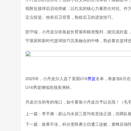
线附近接球后启动突破，以扎实的核心力量胜任对抗。作
定点投篮。他有后卫背景，熟稔后卫的进攻技巧。
防守端，小丹皮尔依靠超长臂展和精准预判，能完成封盖，
守基因和新时代篮球技巧完美融合的中锋，势必要在篮球
2025年，小丹皮尔入选了美国U16
男篮
名单，将参加6月在
U16男篮继续统领美洲杯。
丹皮尔当初夸的海口，如今要靠小丹皮尔予以兑现！（毛毛
上一篇：
李平康：蔚山与水原三星均有意徐正源，但两队
下一篇：
效果不佳，科尔变阵勇士仍遭三连败，黄蜂后场