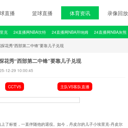
球直播
篮球直播
体育资讯
录像回放
埃里克
24直播网NBA坎特
24直播网NBA拜纳姆
24直播网NBA灰熊
届探花秀“西部第二中锋”要靠儿子兑现
届探花秀“西部第二中锋”要靠儿子兑现
25-12-29 10:00:45
CCTV5
主队VS客队直播
贴上了标签，一直伴随他的退役。如今，丹皮尔的儿子小埃里克-丹皮尔