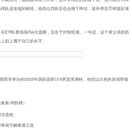
为球队进攻端的枢纽，他高位挡拆后也会顺下终结，或外弹至罚球弧区域
在EYBL赛场场均4次盖帽，且长于控制犯规。一句话，这个将父亲的防
史上刻上属于自己的名字。
墨西哥举办的2025年国际篮联U16男篮美洲杯。他也以出色的表现带领
爸爸/仰卧撑）
都没选他
悍将或可解燃眉之急