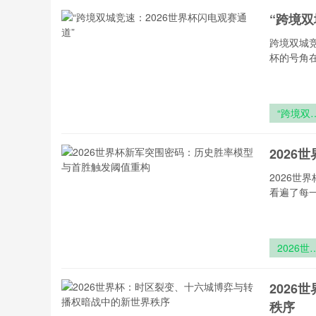
的高原生
“跨境双
战与战术
构
跨境双城竞
杯的号角
“跨境双
竞速：
2026世
202
杯闪电观
通道”
2026
看遍了每
2026世
杯新军突
密码：历
202
胜率模型
秩序
首胜触发