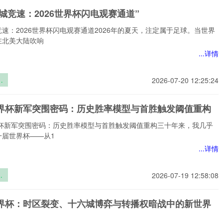
理
城竞速：2026世界杯闪电观赛通道”
重
速：2026世界杯闪电观赛通道2026年的夏天，注定属于足球。当世界
在北美大陆吹响
...详情
城
2026-07-20 12:25:24
界
6世界杯新军突围密码：历史胜率模型与首胜触发阈值重构
赛
世界杯新军突围密码：历史胜率模型与首胜触发阈值重构三十年来，我几乎
一届世界杯——从1
...详情
界
2026-07-19 12:58:08
围
史
6世界杯：时区裂变、十六城博弈与转播权暗战中的新世界
与
阈