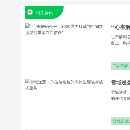
相关资讯
**心率
心率解码
台上、电
**心率解
公平：
2026世
雪域逆
杯裁判生
数据如何
雪域逆袭
塑判罚信
的评估专
**
雪域逆袭
瓜达拉哈