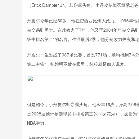
（Erick Dampier Jr.）却崭露头角。小丹皮尔能否
丹皮尔今年已经50岁，他在密西西比州大效力。1996年
被交易到勇士。在此效力了7年，他又于2004年年被交易
锋中排名第二”的名言。生涯最后2季，他分别效力热火和老
丹皮尔一生出战了987场比赛，首发771场，场均得到7.4分
第二中锋”，把姚明不放在眼里，纯粹就是痴人说梦。
但是如今，小丹皮尔却崭露头角。他今年16岁，身高2.08米
是2028届预计参选球员中排名第三的（探花秀），被誉为“2
NBA潜力。
小丹皮尔的优势在于他自小在父亲的言传身教下接触篮球