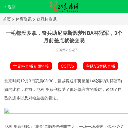
< 返回
首页
>
体育资讯
>
欧冠杯资讯
一毛都没多拿，奇兵助尼克斯圆梦NBA杯冠军，3个
月前差点就被交易
2025-12-27
世界杯直播专属链接
CCTV5
主队VS客队直播
北京时间12月3日凌晨03:30，曼城将迎来英超第14轮客场对阵富勒
姆的比赛，赛前，尼科-奥赖利接受了俱乐部官方的采访，谈到了自
己的进步以及对哈兰德的看法。
尼科-奥赖利说：“我觉得我的进步非常大，一场一场地来，这不仅仅