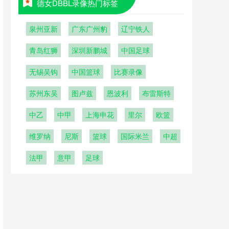
德女DBBL录像热门标签
泉州亚新
广东广州豹
辽宁铁人
青岛红狮
深圳新鹏城
中国足球
无锡吴钩
中国篮球
比赛录像
苏州东吴
图卢兹
恩波利
布雷斯特
中乙
中甲
上海申花
里尔
欧篮
维罗纳
尼斯
篮球
国际米兰
中超
法甲
意甲
足球