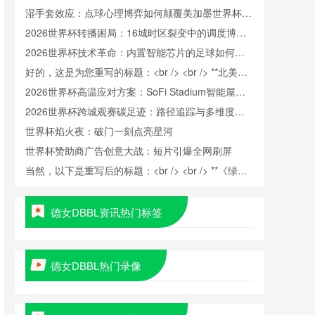
湿手套效应：点球心理博弈如何颠覆美加墨世界杯门
将训练逻辑
2026世界杯转播困局：16城时区裂变中的调度博弈
与版权暗战
2026世界杯技术革命：内置智能芯片的足球如何精
准捕捉射门瞬时极速
好的，这是为您重写的标题：<br /> <br /> **北美世
界杯跨境冷链餐食监管协同：美加墨三国检疫标准冲
2026世界杯高温应对方案：SoFi Stadium智能屋顶
突与融合路径研究**
如何实现“冰火两重天”
2026世界杯跨城观赛碳足迹：路径追踪与多维度排
放解析
世界杯焰火夜：破门一刻点亮星河
世界杯赞助商广告创意大战：短片引爆全网刷屏
当然，以下是重写后的标题：<br /> <br /> **《绿茵
美学：世界杯的视觉叙事与跨文化对话》**
德女DBBL资讯热门标签
德女DBBL热门录像