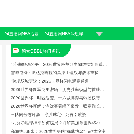
24直播网NBA活塞
24直播网NBA常规赛
德女DBBL热门资讯
**心率解码公平：2026世界杯裁判生物数据如何重塑
判罚信任**
雪域逆袭：瓜达拉哈拉的高原生理战与战术重构
“跨境双城竞速：2026世界杯闪电观赛通道”
2026世界杯新军突围密码：历史胜率模型与首胜触
发阈值重构
2026世界杯：时区裂变、十六城博弈与转播权暗战
中的新世界秩序
2026世界杯新解：淘汰赛看瞬间爆发，联赛靠长线
续航
三队同分连环套，净胜球定生死再引质疑
“同分净胜球持平如何破局？详解美加墨世界杯小组
出线规则”
高海拔538米：2026世界杯的“稀薄博弈”与战术突变