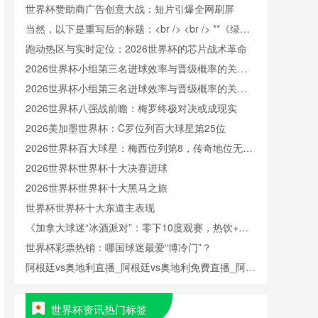
世界杯赞助商广告创意大战：短片引爆全网刷屏
当然，以下是重写后的标题：<br /> <br /> **《绿茵
美学：世界杯的视觉叙事与跨文化对话》**
跑动热区与实时定位：2026世界杯的芯片战术革命
2026世界杯小组第三名进球效率与晋级概率的关联
性分析
2026世界杯小组第三名进球效率与晋级概率的关联
性分析
2026世界杯八强战前瞻：梅罗终极对决或成现实
2026美加墨世界杯：C罗位列百大球星第25位
2026世界杯百大球星：梅西位列第8，传奇地位无可
撼动
2026世界杯世界杯十大决赛进球
2026世界杯世界杯十大黑马之旅
世界杯世界杯十大东道主表现
《加拿大球迷“冰酒派对”：零下10度观赛，热饮+毛
毯+冰酒，体验极寒狂欢》
世界杯彩票热销：哪国球迷最爱“博冷门”？
阿根廷vs奥地利直播_阿根廷vs奥地利免费直播_阿根
廷vs奥地利直播免费在线观看无插件
世界杯资讯热门标签