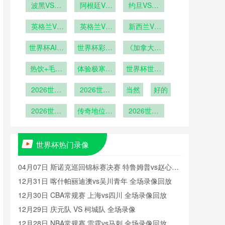
VS韩国在
波黑VS卡
播哥伦比亚
阿根廷VS
VS海地直
约旦VS阿
塔尔波黑
线直播
奥地利直播
VS刚果在
尔及利亚直
播
VS卡塔尔
英格兰VS
阿根廷VS
英格兰VS
线直播
播约旦VS
新西兰VS
加纳英格兰
直播
奥地利在线
加纳直播英
阿尔及利亚
埃及新西兰
世界杯AI预
VS加纳直
世界杯彩票
格兰VS加
直播
《加拿大球
VS埃及直
在线直播
测遭到球员
播
纳在线直播
热销：哪国
迷“冰酒派
播
热饮+毛毯
集体抗议
体验极寒狂
球迷最
世界杯世界
对”：零下
+冰酒
爱“博冷
欢》
杯十大东道
10度观赛
2026世界
2026世界
门”？
当然
主表现
好的
杯世界杯十
杯世界杯十
大黑马之旅
2026世界
大决赛进球
传奇地位无
2026世界
杯百大球
可撼动
杯八强战前
星：梅西位
瞻：梅罗终
列第8
极对决或成
世界杯热门录像
现实
04月07日 斯诺克巡回锦标赛决赛 特鲁姆普vs赵心童
全场录像回放
12月31日 喀什帕丽迪澳vs吴川青年 全场录像回放
12月30日 CBA常规赛 上海vs四川 全场录像回放
12月29日 庆元队 VS 柯城队 全场录像
12月28日 NBA常规赛 雷霆vs马刺 全场录像回放