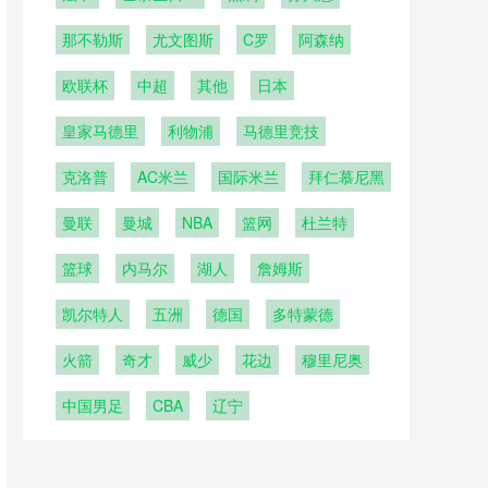
曼
那不勒斯
尤文图斯
C罗
阿森纳
欧联杯
中超
其他
日本
皇家马德里
利物浦
马德里竞技
克洛普
AC米兰
国际米兰
拜仁慕尼黑
曼联
曼城
NBA
篮网
杜兰特
篮球
内马尔
湖人
詹姆斯
凯尔特人
五洲
德国
多特蒙德
火箭
奇才
威少
花边
穆里尼奥
中国男足
CBA
辽宁