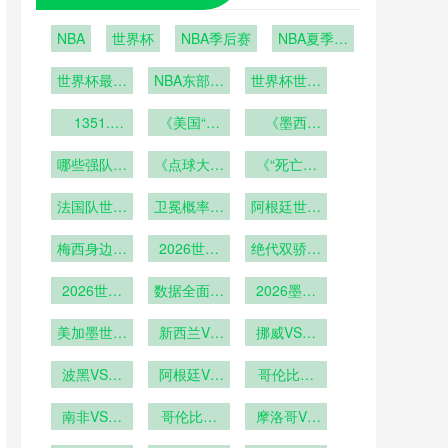
NBA
世界杯
NBA季后赛
NBA夏季联
赛
世界杯最后
NBA东部季
世界杯世界
6席之争即
后赛
杯经济遗产
将上演：波
1351.
《美国“超
的可持续性
《墨西
2026年世
黑vs意大
级碗式”开
哥“龙舌兰
探讨
界杯加时赛
利；科索沃
哪些强队可
《点球大战
幕式！
与足球”狂
《“死亡之
第120分钟
vs土耳其
能提前出
概率大增！
NASA宇航
欢！世界杯
组”再现？
换人规则的
法国队世界
局？》
员能否从太
卫冕概率几
2026世界
期间酒吧消
阿根廷世界
48队分组
战术意义
杯前景分析
杯哪些门将
空送来祝
何？
杯阵容解析
费将增长
规则下
梅西身边强
2026世界
福？》
可能成
绝代双骄刷
300%？》
援云集
杯梅西C罗
为“救世
新参赛纪录
2026世界
第六次参赛
数据全面超
主”？》
2026墨美
杯梅西有望
越
加世界杯：
成为世界杯
美加墨世界
新西兰VS
场馆混合用
挪威VS塞
历史出场王
杯鹰眼系统
埃及直播新
途模式下更
内加尔挪威
在大都会人
波黑VS卡
西兰VS埃
阿根廷VS
衣室动线设
VS塞内加
哥伦比亚
寿球场的校
塔尔直播波
及在线直播
奥地利阿根
计深度解析
VS刚果哥
尔直播
黑VS卡塔
南非VS韩
准基准点
廷VS奥地
哥伦比亚
伦比亚VS
摩洛哥VS
尔在线直播
国直播南非
VS刚果直
利直播
海地摩洛哥
刚果直播