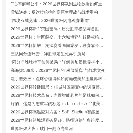
**心率解码公平：2026世界杯裁判生物数据如何重塑
判罚信任**
雪域逆袭：瓜达拉哈拉的高原生理战与战术重构
“跨境双城竞速：2026世界杯闪电观赛通道”
2026世界杯新军突围密码：历史胜率模型与首胜触
发阈值重构
2026世界杯：时区裂变、十六城博弈与转播权暗战
中的新世界秩序
2026世界杯新解：淘汰赛看瞬间爆发，联赛靠长线
续航
三队同分连环套，净胜球定生死再引质疑
“同分净胜球持平如何破局？详解美加墨世界杯小组
出线规则”
高海拔538米：2026世界杯的“稀薄博弈”与战术突变
湿手套效应：点球心理博弈如何颠覆美加墨世界杯门
将训练逻辑
2026世界杯转播困局：16城时区裂变中的调度博弈
与版权暗战
2026世界杯技术革命：内置智能芯片的足球如何精
准捕捉射门瞬时极速
好的，这是为您重写的标题：<br /> <br /> **北美世
界杯跨境冷链餐食监管协同：美加墨三国检疫标准冲
2026世界杯高温应对方案：SoFi Stadium智能屋顶
突与融合路径研究**
如何实现“冰火两重天”
2026世界杯跨城观赛碳足迹：路径追踪与多维度排
放解析
世界杯焰火夜：破门一刻点亮星河