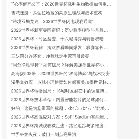
**心率解码公平：2026世界杯裁判生物数据如何重塑
判罚信任**
雪域逆袭：瓜达拉哈拉的高原生理战与战术重构
“跨境双城竞速：2026世界杯闪电观赛通道”
2026世界杯新军突围密码：历史胜率模型与首胜触
发阈值重构
2026世界杯：时区裂变、十六城博弈与转播权暗战
中的新世界秩序
2026世界杯新解：淘汰赛看瞬间爆发，联赛靠长线
续航
三队同分连环套，净胜球定生死再引质疑
“同分净胜球持平如何破局？详解美加墨世界杯小组
出线规则”
高海拔538米：2026世界杯的“稀薄博弈”与战术突变
湿手套效应：点球心理博弈如何颠覆美加墨世界杯门
将训练逻辑
2026世界杯转播困局：16城时区裂变中的调度博弈
与版权暗战
2026世界杯技术革命：内置智能芯片的足球如何精
准捕捉射门瞬时极速
好的，这是为您重写的标题：<br /> <br /> **北美世
界杯跨境冷链餐食监管协同：美加墨三国检疫标准冲
2026世界杯高温应对方案：SoFi Stadium智能屋顶
突与融合路径研究**
如何实现“冰火两重天”
2026世界杯跨城观赛碳足迹：路径追踪与多维度排
放解析
世界杯焰火夜：破门一刻点亮星河