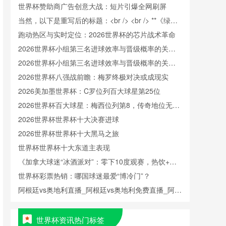
世界杯赞助商广告创意大战：短片引爆全网刷屏
当然，以下是重写后的标题：<br /> <br /> **《绿茵
美学：世界杯的视觉叙事与跨文化对话》**
跑动热区与实时定位：2026世界杯的芯片战术革命
2026世界杯小组第三名进球效率与晋级概率的关联
性分析
2026世界杯小组第三名进球效率与晋级概率的关联
性分析
2026世界杯八强战前瞻：梅罗终极对决或成现实
2026美加墨世界杯：C罗位列百大球星第25位
2026世界杯百大球星：梅西位列第8，传奇地位无可
撼动
2026世界杯世界杯十大决赛进球
2026世界杯世界杯十大黑马之旅
世界杯世界杯十大东道主表现
《加拿大球迷“冰酒派对”：零下10度观赛，热饮+毛
毯+冰酒，体验极寒狂欢》
世界杯彩票热销：哪国球迷最爱“博冷门”？
阿根廷vs奥地利直播_阿根廷vs奥地利免费直播_阿根
廷vs奥地利直播免费在线观看无插件
世界杯资讯热门标签