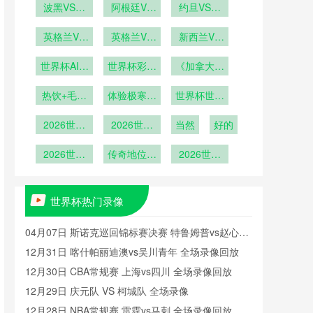
VS韩国在
波黑VS卡
播哥伦比亚
阿根廷VS
VS海地直
约旦VS阿
塔尔波黑
线直播
奥地利直播
VS刚果在
尔及利亚直
播
VS卡塔尔
英格兰VS
阿根廷VS
英格兰VS
线直播
播约旦VS
新西兰VS
加纳英格兰
直播
奥地利在线
加纳直播英
阿尔及利亚
埃及新西兰
世界杯AI预
VS加纳直
世界杯彩票
格兰VS加
直播
《加拿大球
VS埃及直
在线直播
测遭到球员
播
纳在线直播
热销：哪国
迷“冰酒派
播
热饮+毛毯
集体抗议
体验极寒狂
球迷最
世界杯世界
对”：零下
+冰酒
爱“博冷
欢》
杯十大东道
10度观赛
2026世界
2026世界
门”？
当然
主表现
好的
杯世界杯十
杯世界杯十
大黑马之旅
2026世界
大决赛进球
传奇地位无
2026世界
杯百大球
可撼动
杯八强战前
星：梅西位
瞻：梅罗终
列第8
极对决或成
世界杯热门录像
现实
04月07日 斯诺克巡回锦标赛决赛 特鲁姆普vs赵心童
全场录像回放
12月31日 喀什帕丽迪澳vs吴川青年 全场录像回放
12月30日 CBA常规赛 上海vs四川 全场录像回放
12月29日 庆元队 VS 柯城队 全场录像
12月28日 NBA常规赛 雷霆vs马刺 全场录像回放