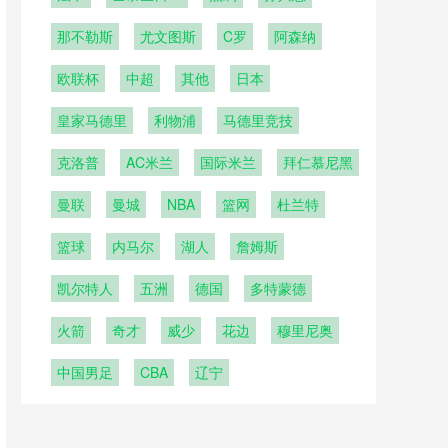
曼
那不勒斯
尤文图斯
C罗
阿森纳
欧联杯
中超
其他
日本
皇家马德里
利物浦
马德里竞技
克洛普
AC米兰
国际米兰
拜仁慕尼黑
曼联
曼城
NBA
篮网
杜兰特
篮球
内马尔
湖人
詹姆斯
凯尔特人
五洲
德国
多特蒙德
火箭
奇才
威少
花边
穆里尼奥
中国男足
CBA
辽宁