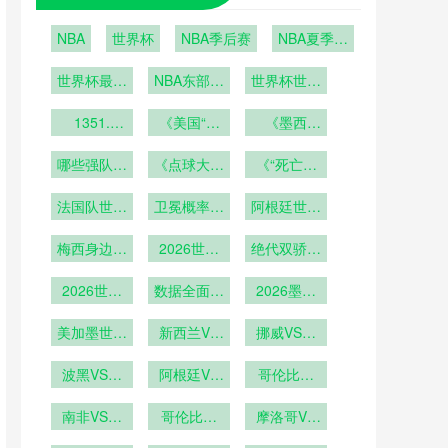
NBA
世界杯
NBA季后赛
NBA夏季联
赛
世界杯最后
NBA东部季
世界杯世界
6席之争即
后赛
杯经济遗产
将上演：波
1351.
《美国“超
的可持续性
《墨西
2026年世
黑vs意大
级碗式”开
哥“龙舌兰
探讨
界杯加时赛
利；科索沃
哪些强队可
《点球大战
幕式！
与足球”狂
《“死亡之
第120分钟
vs土耳其
能提前出
概率大增！
NASA宇航
欢！世界杯
组”再现？
换人规则的
法国队世界
局？》
员能否从太
卫冕概率几
2026世界
期间酒吧消
阿根廷世界
48队分组
战术意义
杯前景分析
杯哪些门将
空送来祝
何？
杯阵容解析
费将增长
规则下
梅西身边强
2026世界
福？》
可能成
绝代双骄刷
300%？》
援云集
杯梅西C罗
为“救世
新参赛纪录
2026世界
第六次参赛
数据全面超
主”？》
2026墨美
杯梅西有望
越
加世界杯：
成为世界杯
美加墨世界
新西兰VS
场馆混合用
挪威VS塞
历史出场王
杯鹰眼系统
埃及直播新
途模式下更
内加尔挪威
在大都会人
波黑VS卡
西兰VS埃
阿根廷VS
衣室动线设
VS塞内加
哥伦比亚
寿球场的校
塔尔直播波
及在线直播
奥地利阿根
计深度解析
VS刚果哥
尔直播
黑VS卡塔
南非VS韩
准基准点
廷VS奥地
哥伦比亚
伦比亚VS
摩洛哥VS
尔在线直播
国直播南非
VS刚果直
利直播
海地摩洛哥
刚果直播