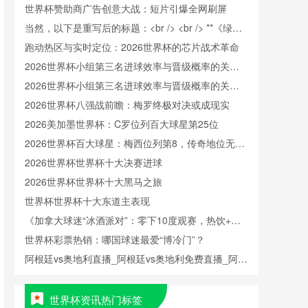
世界杯赞助商广告创意大战：短片引爆全网刷屏
当然，以下是重写后的标题：<br /> <br /> **《绿茵
美学：世界杯的视觉叙事与跨文化对话》**
跑动热区与实时定位：2026世界杯的芯片战术革命
2026世界杯小组第三名进球效率与晋级概率的关联
性分析
2026世界杯小组第三名进球效率与晋级概率的关联
性分析
2026世界杯八强战前瞻：梅罗终极对决或成现实
2026美加墨世界杯：C罗位列百大球星第25位
2026世界杯百大球星：梅西位列第8，传奇地位无可
撼动
2026世界杯世界杯十大决赛进球
2026世界杯世界杯十大黑马之旅
世界杯世界杯十大东道主表现
《加拿大球迷“冰酒派对”：零下10度观赛，热饮+毛
毯+冰酒，体验极寒狂欢》
世界杯彩票热销：哪国球迷最爱“博冷门”？
阿根廷vs奥地利直播_阿根廷vs奥地利免费直播_阿根
廷vs奥地利直播免费在线观看无插件
世界杯资讯热门标签