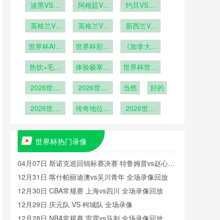
VS韩国在
波黑VS卡
播哥伦比亚
阿根廷VS
VS海地直
约旦VS阿
塔尔波黑
线直播
奥地利直播
VS刚果在
尔及利亚直
播
VS卡塔尔
英格兰VS
阿根廷VS
英格兰VS
线直播
播约旦VS
新西兰VS
加纳英格兰
直播
奥地利在线
加纳直播英
阿尔及利亚
埃及新西兰
世界杯AI预
VS加纳直
世界杯彩票
格兰VS加
直播
《加拿大球
VS埃及直
在线直播
测遭到球员
播
纳在线直播
热销：哪国
迷“冰酒派
播
热饮+毛毯
集体抗议
体验极寒狂
球迷最
世界杯世界
对”：零下
+冰酒
爱“博冷
欢》
杯十大东道
10度观赛
2026世界
2026世界
门”？
当然
主表现
好的
杯世界杯十
杯世界杯十
大黑马之旅
2026世界
大决赛进球
传奇地位无
2026世界
杯百大球
可撼动
杯八强战前
星：梅西位
瞻：梅罗终
列第8
极对决或成
世界杯热门录像
现实
04月07日 斯诺克巡回锦标赛决赛 特鲁姆普vs赵心童
全场录像回放
12月31日 喀什帕丽迪澳vs吴川青年 全场录像回放
12月30日 CBA常规赛 上海vs四川 全场录像回放
12月29日 庆元队 VS 柯城队 全场录像
12月28日 NBA常规赛 雷霆vs马刺 全场录像回放