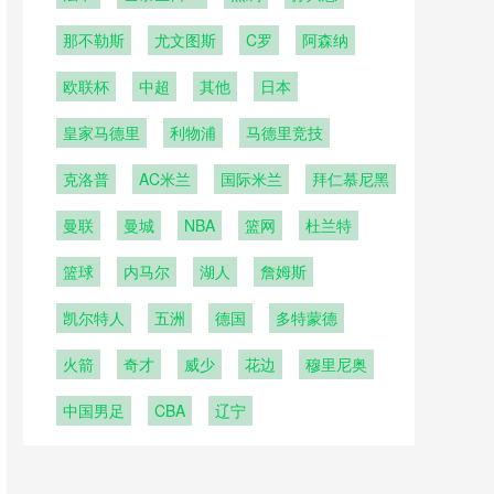
曼
那不勒斯
尤文图斯
C罗
阿森纳
欧联杯
中超
其他
日本
皇家马德里
利物浦
马德里竞技
克洛普
AC米兰
国际米兰
拜仁慕尼黑
曼联
曼城
NBA
篮网
杜兰特
篮球
内马尔
湖人
詹姆斯
凯尔特人
五洲
德国
多特蒙德
火箭
奇才
威少
花边
穆里尼奥
中国男足
CBA
辽宁