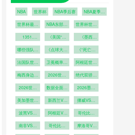
NBA
世界杯
NBA季后赛
NBA夏季联
赛
世界杯最后
NBA东部季
世界杯世界
6席之争即
后赛
杯经济遗产
将上演：波
1351.
《美国“超
的可持续性
《墨西
2026年世
黑vs意大
级碗式”开
哥“龙舌兰
探讨
界杯加时赛
利；科索沃
哪些强队可
《点球大战
幕式！
与足球”狂
《“死亡之
第120分钟
vs土耳其
能提前出
概率大增！
NASA宇航
欢！世界杯
组”再现？
换人规则的
法国队世界
局？》
员能否从太
卫冕概率几
2026世界
期间酒吧消
阿根廷世界
48队分组
战术意义
杯前景分析
杯哪些门将
空送来祝
何？
杯阵容解析
费将增长
规则下
梅西身边强
2026世界
福？》
可能成
绝代双骄刷
300%？》
援云集
杯梅西C罗
为“救世
新参赛纪录
2026世界
第六次参赛
数据全面超
主”？》
2026墨美
杯梅西有望
越
加世界杯：
成为世界杯
美加墨世界
新西兰VS
场馆混合用
挪威VS塞
历史出场王
杯鹰眼系统
埃及直播新
途模式下更
内加尔挪威
在大都会人
波黑VS卡
西兰VS埃
阿根廷VS
衣室动线设
VS塞内加
哥伦比亚
寿球场的校
塔尔直播波
及在线直播
奥地利阿根
计深度解析
VS刚果哥
尔直播
黑VS卡塔
南非VS韩
准基准点
廷VS奥地
哥伦比亚
伦比亚VS
摩洛哥VS
尔在线直播
国直播南非
VS刚果直
利直播
海地摩洛哥
刚果直播