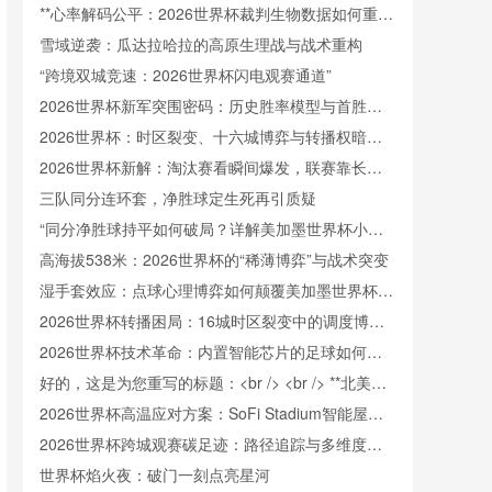
**心率解码公平：2026世界杯裁判生物数据如何重塑
判罚信任**
雪域逆袭：瓜达拉哈拉的高原生理战与战术重构
“跨境双城竞速：2026世界杯闪电观赛通道”
2026世界杯新军突围密码：历史胜率模型与首胜触
发阈值重构
2026世界杯：时区裂变、十六城博弈与转播权暗战
中的新世界秩序
2026世界杯新解：淘汰赛看瞬间爆发，联赛靠长线
续航
三队同分连环套，净胜球定生死再引质疑
“同分净胜球持平如何破局？详解美加墨世界杯小组
出线规则”
高海拔538米：2026世界杯的“稀薄博弈”与战术突变
湿手套效应：点球心理博弈如何颠覆美加墨世界杯门
将训练逻辑
2026世界杯转播困局：16城时区裂变中的调度博弈
与版权暗战
2026世界杯技术革命：内置智能芯片的足球如何精
准捕捉射门瞬时极速
好的，这是为您重写的标题：<br /> <br /> **北美世
界杯跨境冷链餐食监管协同：美加墨三国检疫标准冲
2026世界杯高温应对方案：SoFi Stadium智能屋顶
突与融合路径研究**
如何实现“冰火两重天”
2026世界杯跨城观赛碳足迹：路径追踪与多维度排
放解析
世界杯焰火夜：破门一刻点亮星河