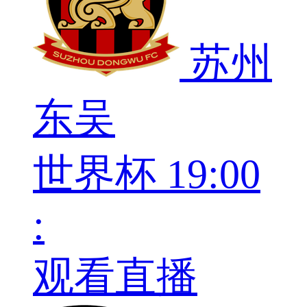
苏州
东吴
世界杯
19:00
:
观看直播