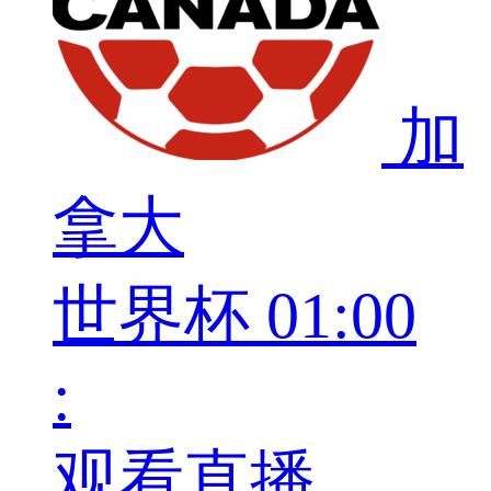
加
拿大
世界杯
01:00
:
观看直播