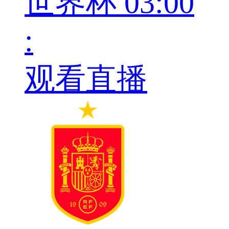
世界杯
03:00
:
观看直播