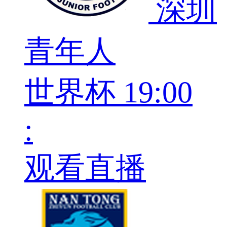
深圳
青年人
世界杯
19:00
:
观看直播