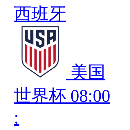
西班牙
美国
世界杯
08:00
: