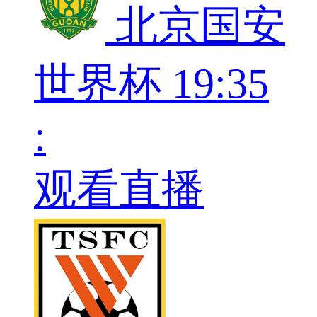
北京国安
世界杯
19:35
:
观看直播