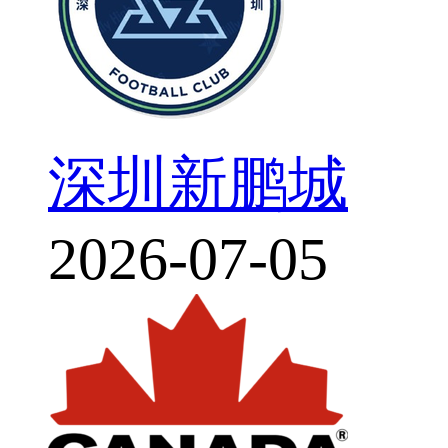
深圳新鹏城
2026-07-05