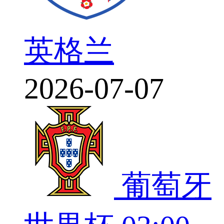
英格兰
2026-07-07
葡萄牙