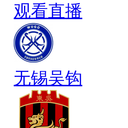
观看直播
无锡吴钩