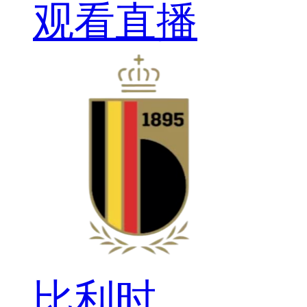
观看直播
比利时