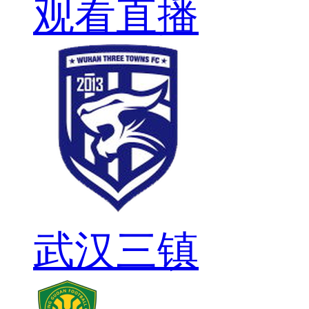
观看直播
武汉三镇