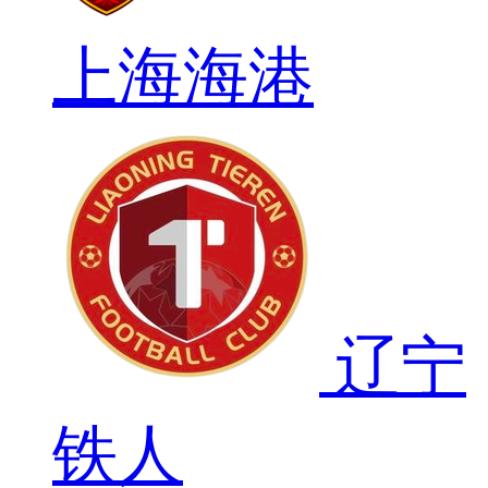
上海海港
辽宁
铁人