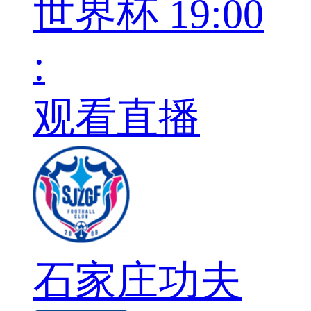
世界杯
19:00
:
观看直播
石家庄功夫