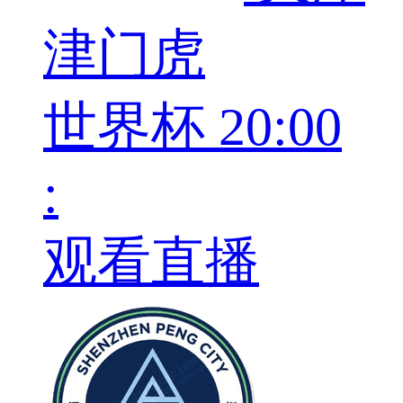
津门虎
世界杯
20:00
:
观看直播