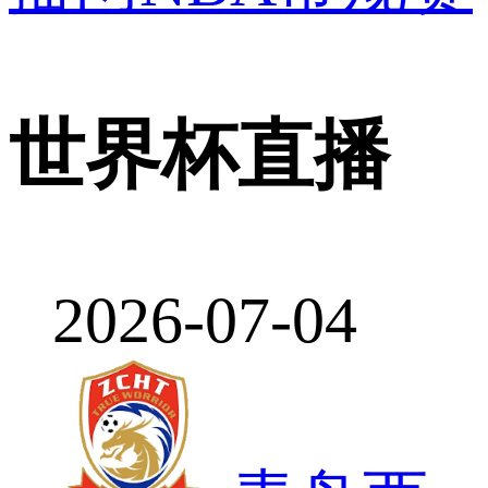
世界杯直播
2026-07-04