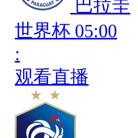
巴拉圭
世界杯
05:00
:
观看直播