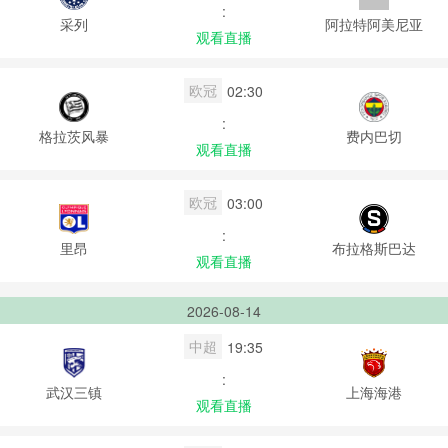
:
采列
阿拉特阿美尼亚
观看直播
欧冠
02:30
:
格拉茨风暴
费内巴切
观看直播
欧冠
03:00
:
里昂
布拉格斯巴达
观看直播
2026-08-14
中超
19:35
:
武汉三镇
上海海港
观看直播