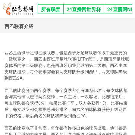
所有联赛
24直播网世界杯
24直播网N
西乙联赛介绍
西乙是西班牙足球乙级联赛，也是西班牙足球联赛体系中最重要的
一级联赛之一。西乙由西班牙足球联赛(LFP)管理，是西班牙足球联
赛体系的第二级联赛，也是西班牙职业足球的第二级别。西乙由20
支球队组成，每个赛季都会有两支球队升级到西甲，两支球队降级
到西乙2A。
西乙的比赛分为两个赛季，每个赛季都会有38场比赛，每支球队都
会与其他球队进行两次交锋，一次主场，一次客场。比赛结束后，
每支球队都会获得3分，如果比赛打平，双方各获得1分。比赛结束
后，每支球队都会根据总积分排名，前六名的球队将获得升级到西
甲的资格，最后两名的球队将降级到西乙2A。
西乙的比赛水平非常高，每年都有许多出色的球员出现，他们都是
西班牙足球的未来之星。西乙的比赛也吸引了许多球迷前往现场观