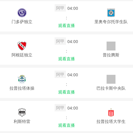
阿甲
04:00
:
门多萨独立
里奥夸尔托学生队
观看直播
阿甲
04:00
:
阿根廷独立
普拉腾斯
观看直播
阿甲
04:00
:
拉普拉塔体操
巴拉卡斯中央队
观看直播
阿甲
04:00
:
利斯特雷
拉普拉塔大学生
观看直播