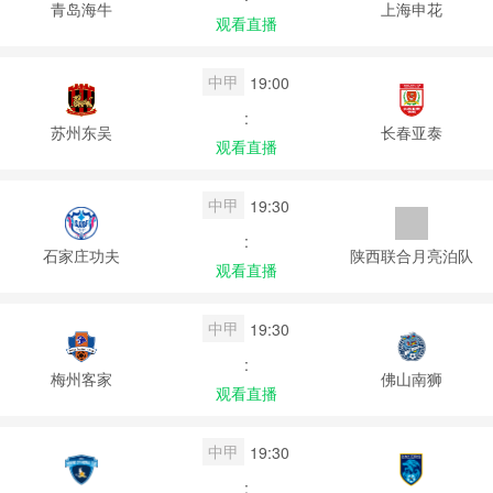
青岛海牛
上海申花
观看直播
中甲
19:00
:
苏州东吴
长春亚泰
观看直播
中甲
19:30
:
石家庄功夫
陕西联合月亮泊队
观看直播
中甲
19:30
:
梅州客家
佛山南狮
观看直播
中甲
19:30
: