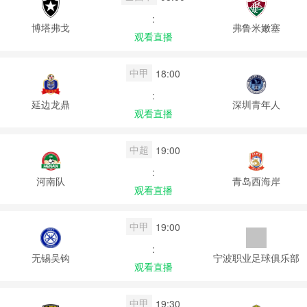
:
博塔弗戈
弗鲁米嫩塞
观看直播
中甲
18:00
:
延边龙鼎
深圳青年人
观看直播
中超
19:00
:
河南队
青岛西海岸
观看直播
中甲
19:00
:
无锡吴钩
宁波职业足球俱乐部
观看直播
中甲
19:30