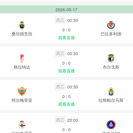
2026-05-17
西乙
00:30
0 : 0
桑坦德竞技
巴拉多利德
观看直播
西乙
00:30
0 : 0
格拉纳达
布尔戈斯
观看直播
西乙
00:30
0 : 0
阿尔梅里亚
拉斯帕尔马斯
观看直播
西乙
20:00
0 : 0