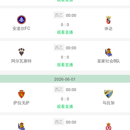
西乙
00:00
0 : 0
安道尔FC
休达
观看直播
西乙
00:00
0 : 0
阿尔瓦塞特
皇家社会B队
观看直播
2026-06-01
西乙
00:00
0 : 0
萨拉戈萨
马拉加
观看直播
西乙
00:00