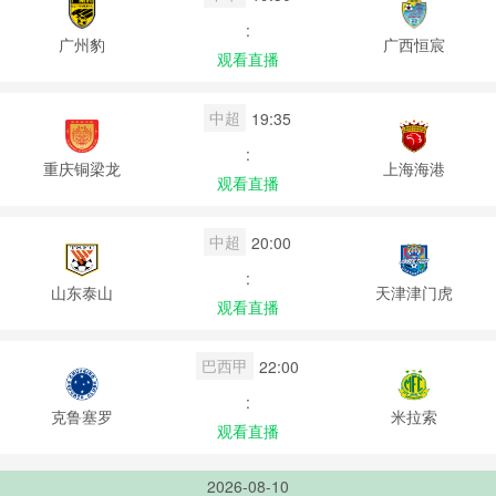
:
广州豹
广西恒宸
观看直播
中超
19:35
:
重庆铜梁龙
上海海港
观看直播
中超
20:00
:
山东泰山
天津津门虎
观看直播
巴西甲
22:00
:
克鲁塞罗
米拉索
观看直播
2026-08-10