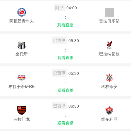
阿甲
04:00
:
阿根廷青年人
竞技俱乐部
观看直播
巴西甲
05:30
:
桑托斯
巴拉纳竞技
观看直播
巴西甲
05:30
:
布拉干蒂诺RB
科林蒂安
观看直播
巴西甲
06:30
:
弗拉门戈
维多利亚
观看直播