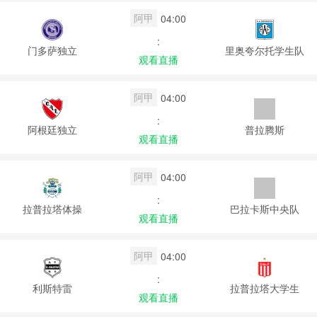
阿甲
04:00
:
门多萨独立
里奥夸尔托学生队
观看直播
阿甲
04:00
:
阿根廷独立
普拉腾斯
观看直播
阿甲
04:00
:
拉普拉塔体操
巴拉卡斯中央队
观看直播
阿甲
04:00
:
利斯特雷
拉普拉塔大学生
观看直播