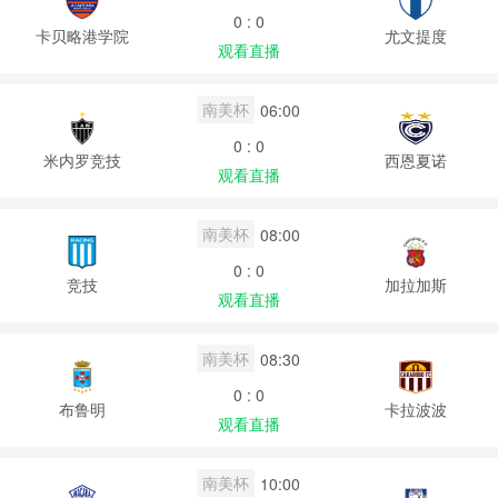
0 : 0
卡贝略港学院
尤文提度
观看直播
南美杯
06:00
0 : 0
米内罗竞技
西恩夏诺
观看直播
南美杯
08:00
0 : 0
竞技
加拉加斯
观看直播
南美杯
08:30
0 : 0
布鲁明
卡拉波波
观看直播
南美杯
10:00