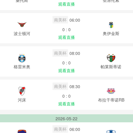
观看直播
南美杯
06:00
0 : 0
波士顿河
奥伊金斯
观看直播
南美杯
08:00
0 : 0
格雷米奥
帕莱斯蒂诺
观看直播
南美杯
08:30
0 : 0
河床
布拉干蒂诺RB
观看直播
2026-05-22
南美杯
06:00