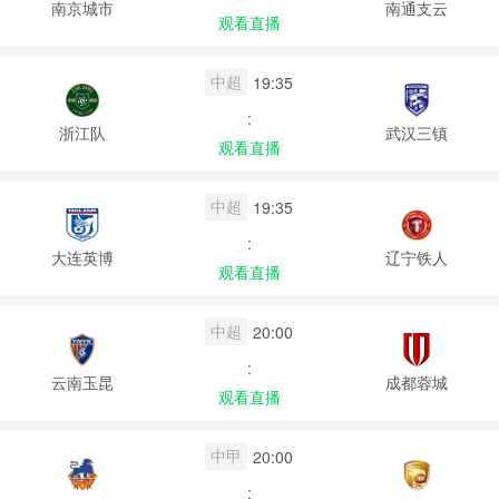
南京城市
南通支云
观看直播
中超
19:35
:
浙江队
武汉三镇
观看直播
中超
19:35
:
大连英博
辽宁铁人
观看直播
中超
20:00
:
云南玉昆
成都蓉城
观看直播
中甲
20:00
: