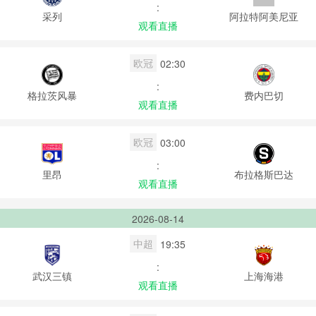
:
采列
阿拉特阿美尼亚
观看直播
欧冠
02:30
:
格拉茨风暴
费内巴切
观看直播
欧冠
03:00
:
里昂
布拉格斯巴达
观看直播
2026-08-14
中超
19:35
:
武汉三镇
上海海港
观看直播