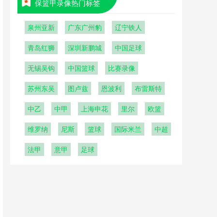
保篮甲录像热门标签
泉州亚新
广东广州豹
辽宁铁人
青岛红狮
深圳新鹏城
中国足球
无锡吴钩
中国篮球
比赛录像
苏州东吴
图卢兹
恩波利
布雷斯特
中乙
中甲
上海申花
里尔
欧篮
维罗纳
尼斯
篮球
国际米兰
中超
法甲
意甲
足球