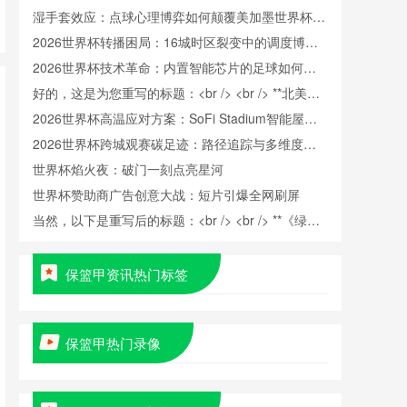
湿手套效应：点球心理博弈如何颠覆美加墨世界杯门
将训练逻辑
2026世界杯转播困局：16城时区裂变中的调度博弈
与版权暗战
2026世界杯技术革命：内置智能芯片的足球如何精
准捕捉射门瞬时极速
好的，这是为您重写的标题：<br /> <br /> **北美世
界杯跨境冷链餐食监管协同：美加墨三国检疫标准冲
2026世界杯高温应对方案：SoFi Stadium智能屋顶
突与融合路径研究**
如何实现“冰火两重天”
2026世界杯跨城观赛碳足迹：路径追踪与多维度排
放解析
世界杯焰火夜：破门一刻点亮星河
世界杯赞助商广告创意大战：短片引爆全网刷屏
当然，以下是重写后的标题：<br /> <br /> **《绿茵
美学：世界杯的视觉叙事与跨文化对话》**
保篮甲资讯热门标签
保篮甲热门录像