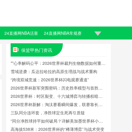
24直播网NBA活塞
24直播网NBA常规赛
保篮甲热门资讯
**心率解码公平：2026世界杯裁判生物数据如何重塑
判罚信任**
雪域逆袭：瓜达拉哈拉的高原生理战与战术重构
“跨境双城竞速：2026世界杯闪电观赛通道”
2026世界杯新军突围密码：历史胜率模型与首胜触
发阈值重构
2026世界杯：时区裂变、十六城博弈与转播权暗战
中的新世界秩序
2026世界杯新解：淘汰赛看瞬间爆发，联赛靠长线
续航
三队同分连环套，净胜球定生死再引质疑
“同分净胜球持平如何破局？详解美加墨世界杯小组
出线规则”
高海拔538米：2026世界杯的“稀薄博弈”与战术突变