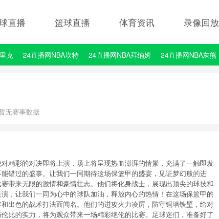
球直播
篮球直播
体育资讯
录像回放
埃里克
24直播网NBA坎特
24直播网NBA拜纳姆
24直播网NBA灰熊
暂无赛事数据
绝对精彩的对决即将上演，场上将呈现热血澎湃的情景，充满了一触即发
不能错过的盛事。让我们一同期待这场保篮甲的盛宴，见证梦幻般的进
比赛带来无限的激情和豪情壮志。他们将化身战士，展现出顶尖的球技和
表演，让我们一同为心中的球队加油，释放内心的热情！在这场保篮甲的
容和出色的战术打法而闻名。他们的进攻火力凌厉，防守铜墙铁壁，给对
与伦比的实力，将为观众带来一场精彩绝伦的比赛。足球迷们，准备好了